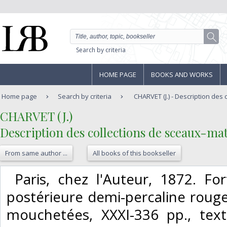
Search by criteria
HOME PAGE
BOOKS AND WORKS
Home page
Search by criteria
CHARVET (J.) - Description des c
‎CHARVET (J.)‎
‎Description des collections de sceaux-mat
From same author ...
All books of this bookseller
‎ Paris, chez l'Auteur, 1872. Fort
postérieure demi-percaline rouge,
mouchetées, XXXI-336 pp., text