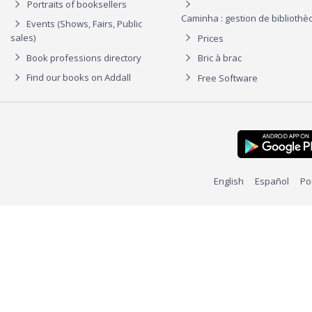
Portraits of booksellers
Caminha : gestion de biblioth
Events (Shows, Fairs, Public
sales)
Prices
Book professions directory
Bric à brac
Find our books on Addall
Free Software
English
Español
Po