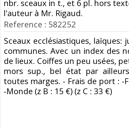
nbr. sceaux in t., et 6 pl. hors te
l'auteur à Mr. Rigaud. ‎
Reference : 582252
‎Sceaux ecclésiastiques, laïques: j
communes. Avec un index des n
de lieux. Coiffes un peu usées, pe
mors sup., bel état par ailleur
toutes marges. - Frais de port : -
-Monde (z B : 15 €) (z C : 33 €) ‎