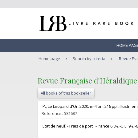
HOME PAG
Home page
Search by criteria
Revue Fran
‎Revue Française d'Héraldique 
All books of this bookseller
‎ P., Le Léopard d'Or, 2020. in-4 br., 216 pp., illustr. en
Reference : 581687
‎ Etat de neuf. - Frais de port : -France 6,8 € -U.E. 9 € -M