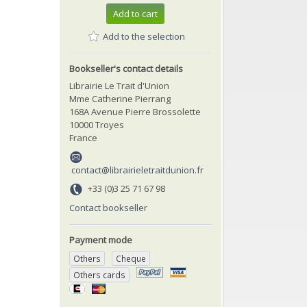
Add to cart
Add to the selection
Bookseller's contact details
Librairie Le Trait d'Union
Mme Catherine Pierrang
168A Avenue Pierre Brossolette
10000 Troyes
France
contact@librairieletraitdunion.fr
+33 (0)3 25 71 67 98
Contact bookseller
Payment mode
Others
Cheque
Others cards