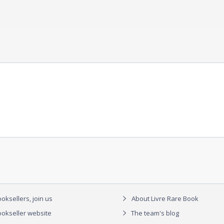
oksellers, join us
About Livre Rare Book
okseller website
The team's blog