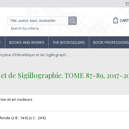
CART
Search by criteria
E
BOOKS AND WORKS
THE BOOKSELLERS
BOOK PROFESSIONS
çaise d'Héraldique et de Sigillograph...
et de Sigillographie. TOME 87-89, 2017-201
 noir et en couleurs. ‎
onde (z B : 14 €) (z C : 24 €) ‎