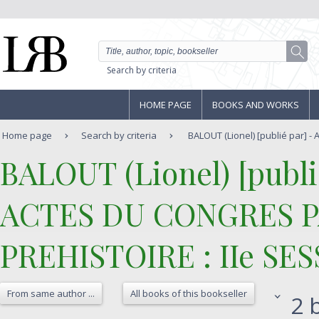
Search by criteria
HOME PAGE
BOOKS AND WORKS
Home page
Search by criteria
BALOUT (Lionel) [publié par] 
‎BALOUT (Lionel) [publié
‎ACTES DU CONGRES 
PREHISTOIRE : IIe SESS
From same author ...
All books of this bookseller
2 b