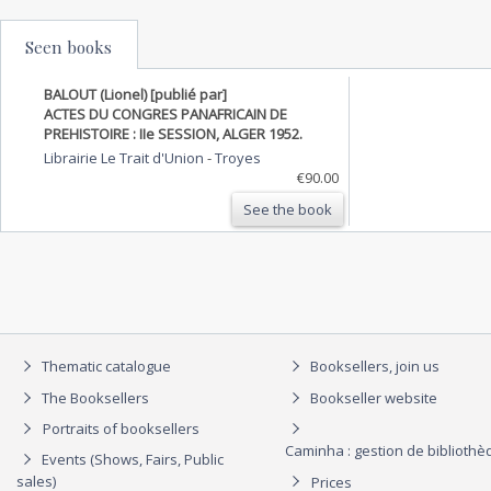
Seen books
BALOUT (Lionel) [publié par]
ACTES DU CONGRES PANAFRICAIN DE
PREHISTOIRE : IIe SESSION, ALGER 1952.
Librairie Le Trait d'Union
-
Troyes
€90.00
See the book
Thematic catalogue
Booksellers, join us
The Booksellers
Bookseller website
Portraits of booksellers
Caminha : gestion de biblioth
Events (Shows, Fairs, Public
sales)
Prices