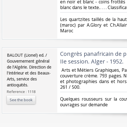
en noir et blanc - coins frottés
blanc dans le texte.. . . . Classif
‎Les quartzites taillés de la h
(maroc) par A.Glory et Ch.Allai
Maroc‎
‎Congrès panafricain de pr
‎BALOUT (Lionel) ed. /
IIe session. Alger - 1952.‎
Gouvernement général
de l'Algérie. Direction de
‎ Arts et Métiers Graphiques, Pa
l'Intérieur et des Beaux-
couverture crème. 793 pages. 
Arts, service des
et photographies dans et hors
antioquités.‎
261 / 500.‎
Reference : 1118
‎Quelques rousseurs sur la co
See the book
ouvrages sur demande‎