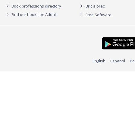
Book professions directory
Bric à brac
Find our books on Addall
Free Software
English
Español
Po