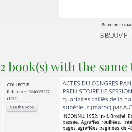
Enter these char
2 book(s) with the same t
‎ACTES DU CONGRES PAN
‎COLLECTIF‎
PREHISTOIRE IIE SESSION
Reference : R240085277
quartzites taillés de la 
(1952)
supérieur (maroc) par A.Gl
See the book
‎INCONNU. 1952. In-4. Broché. E
passée, Agraffes rouillées, Int
pages agraffées paginées de 4