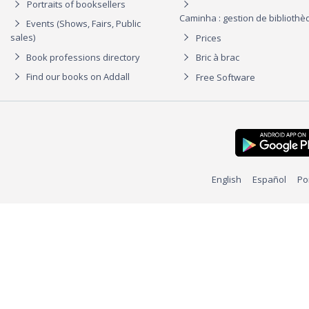
Portraits of booksellers
Caminha : gestion de biblioth
Events (Shows, Fairs, Public
sales)
Prices
Book professions directory
Bric à brac
Find our books on Addall
Free Software
English
Español
Po