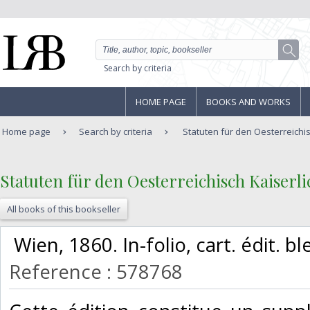
Search by criteria
HOME PAGE
BOOKS AND WORKS
Home page
Search by criteria
Statuten für den Oesterreichis
‎Statuten für den Oesterreichisch Kaiserl
All books of this bookseller
‎ Wien, 1860. In-folio, cart. édit. bl
Reference : 578768