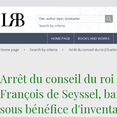
Search by criteria
HOME PAGE
BOOKS AND WORKS
Home page
Search by criteria
Arrêt du conseil du roi [Charles
‎Arrêt du conseil du roi
François de Seyssel, ba
sous bénéfice d'inventa