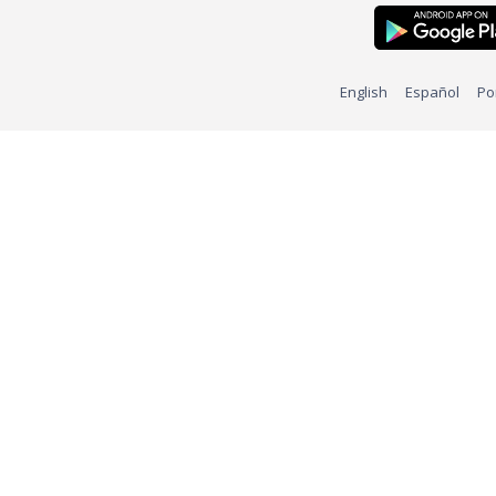
English
Español
Po