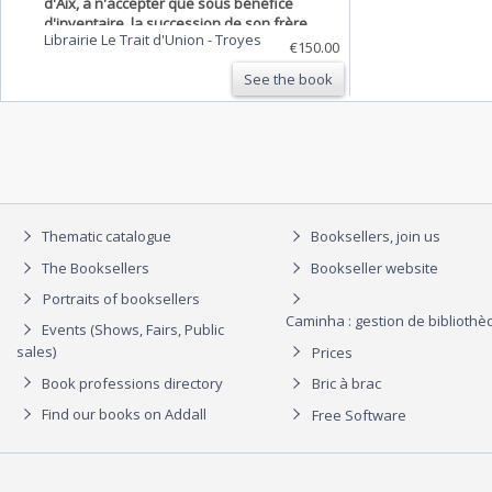
d'Aix, à n'accepter que sous bénéfice
d'inventaire, la succession de son frère,
Librairie Le Trait d'Union
-
Troyes
Charles de Seyssel.
€150.00
See the book
Thematic catalogue
Booksellers, join us
The Booksellers
Bookseller website
Portraits of booksellers
Caminha : gestion de biblioth
Events (Shows, Fairs, Public
sales)
Prices
Book professions directory
Bric à brac
Find our books on Addall
Free Software