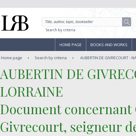
Search by criteria
HOME PAGE
BOOKS AND WORKS
Home page
Search by criteria
AUBERTIN DE GIVRECOURT - NAN
‎AUBERTIN DE GIVREC
LORRAINE‎
‎Document concernant 
Givrecourt, seigneur d