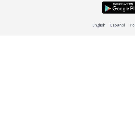
English
Español
Po