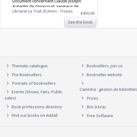
Document concernant Claude Joseph
Aubertin de Givrecourt, seigneur de
Librairie Le Trait d'Union
-
Troyes
Bathelemont (marié à Christienne de
€450.00
Sarazin).
See the book
Thematic catalogue
Booksellers, join us
The Booksellers
Bookseller website
Portraits of booksellers
Caminha : gestion de biblioth
Events (Shows, Fairs, Public
sales)
Prices
Book professions directory
Bric à brac
Find our books on Addall
Free Software