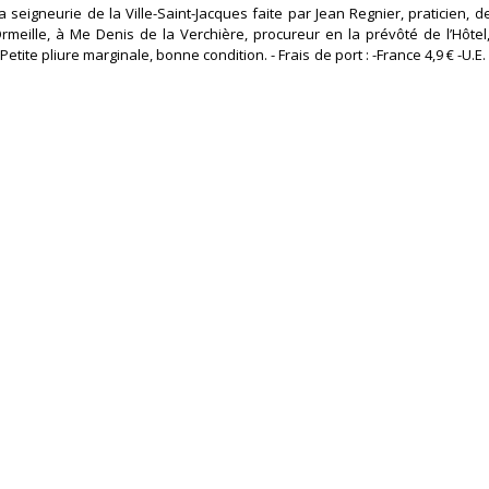
la seigneurie de la Ville-Saint-Jacques faite par Jean Regnier, praticien,
Ormeille, à Me Denis de la Verchière, procureur en la prévôté de l’Hôtel
etite pliure marginale, bonne condition. - Frais de port : -France 4,9 € -U.E