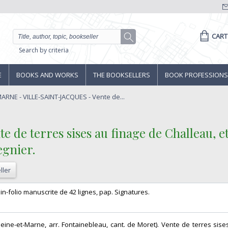
CART
Search by criteria
E
BOOKS AND WORKS
THE BOOKSELLERS
BOOK PROFESSIONS
ARNE - VILLE-SAINT-JACQUES - Vente de...
e terres sises au finage de Challeau, et s
gnier.‎
ller
 in-folio manuscrite de 42 lignes, pap. Signatures. ‎
 (Seine-et-Marne, arr. Fontainebleau, cant. de Moret). Vente de terres sis