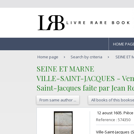
HOME PAG
Home page
Search by criteria
SEINE ET M
‎SEINE ET MARNE‎
‎VILLE-SAINT-JACQUES - Vente d
Saint-Jacques faite par Jean Re
From same author ...
All books of this bookse
‎ 12 aoust 1605. Pièce
Reference : 574350
‎Ville-Saint-Jacques