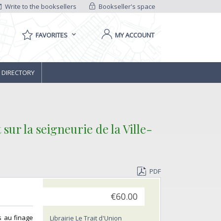
Write to the booksellers
Bookseller's space
FAVORITES
MY ACCOUNT
 DIRECTORY
ur la seigneurie de la Ville-
PDF
€60.00
es au finage
Librairie Le Trait d'Union