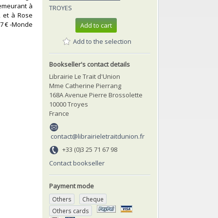
 demeurant à
TROYES
, et à Rose
. 7 € -Monde
Add to cart
Add to the selection
Bookseller's contact details
Librairie Le Trait d'Union
Mme Catherine Pierrang
168A Avenue Pierre Brossolette
10000 Troyes
France
contact@librairieletraitdunion.fr
+33 (0)3 25 71 67 98
Contact bookseller
Payment mode
Others
Cheque
Others cards