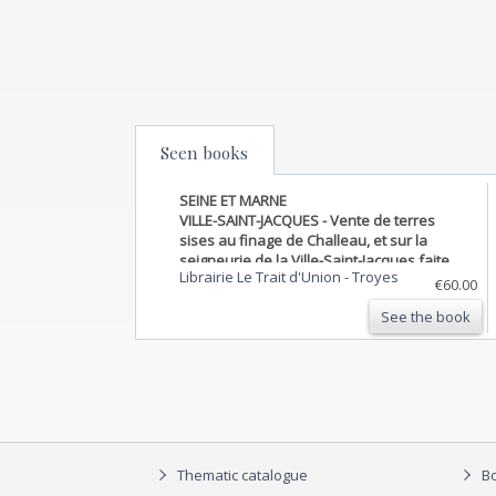
Seen books
SEINE ET MARNE
VILLE-SAINT-JACQUES - Vente de terres
sises au finage de Challeau, et sur la
seigneurie de la Ville-Saint-Jacques faite
Librairie Le Trait d'Union
-
Troyes
par Jean Regnier.
€60.00
See the book
Thematic catalogue
Bo