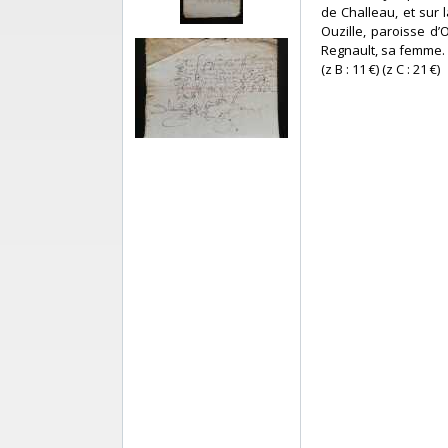
de Challeau, et sur 
Ouzille, paroisse d’
Regnault, sa femme. P
(z B : 11 €) (z C : 21 €) ‎