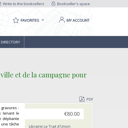
Write to the booksellers
Bookseller's space
FAVORITES
MY ACCOUNT
 DIRECTORY
 ville et de la campagne pour
PDF
 2 gravures :
x tenant le
€80.00
e dépliante
, une tâche
Librairie Le Trait d'Union