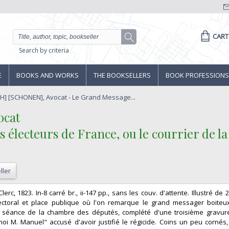
CART
Search by criteria
E
BOOKS AND WORKS
THE BOOKSELLERS
BOOK PROFESSIONS
] [SCHONEN], Avocat - Le Grand Message...
cat‎
 électeurs de France, ou le courrier de la
ller
. Clerc, 1823. In-8 carré br., ii-147 pp., sans les couv. d'attente. Illustré de
ectoral et place publique où l'on remarque le grand messager boiteu
n - séance de la chambre des députés, complété d'une troisième gravur
moi M. Manuel" accusé d'avoir justifié le régicide. Coins un peu cornés