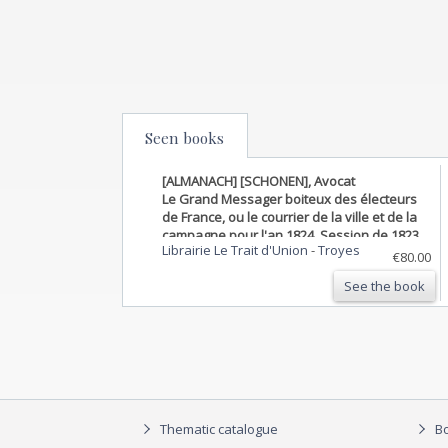
Seen books
[ALMANACH] [SCHONEN], Avocat
Le Grand Messager boiteux des électeurs
de France, ou le courrier de la ville et de la
campagne pour l'an 1824. Session de 1823.
Librairie Le Trait d'Union
-
Troyes
€80.00
See the book
Thematic catalogue
Bo