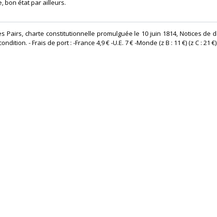
 bon état par ailleurs. ‎
es Pairs, charte constitutionnelle promulguée le 10 juin 1814, Notices de 
tion. - Frais de port : -France 4,9 € -U.E. 7 € -Monde (z B : 11 €) (z C : 21 €) 