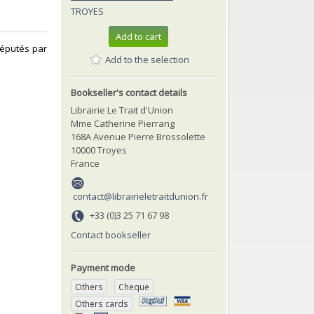
TROYES
Add to cart
députés par
Add to the selection
‎
Bookseller's contact details
Librairie Le Trait d'Union
Mme Catherine Pierrang
168A Avenue Pierre Brossolette
10000 Troyes
France
contact@librairieletraitdunion.fr
+33 (0)3 25 71 67 98
Contact bookseller
Payment mode
Others
Cheque
Others cards