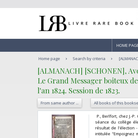
HOME PAG
Home page
Search by criteria
[ALMANACH
‎[ALMANACH] [SCHONEN], Avo
‎Le Grand Messager boiteux des
l'an 1824. Session de 1823.‎
From same author ...
All books of this bookse
‎ P., Berlfort, chez J.-P
séance du collège él
résultat de l'électio
intitulée "Empoignez 