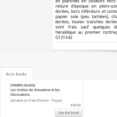
89 planches en couleurs hors-
reliure d'époque en plein-cui
dorées, bors inférieurs et coins
papier soie (peu tachées), ch
dorées, toutes tranches dorées
sont frais sauf quelques lé
héraldique au premier contrepl
G121342‎
Seen books
DAMIEN (André)
Les Ordres de chevalerie et les
Décorations.
Librairie Le Trait d'Union
-
Troyes
€40.00
See the book