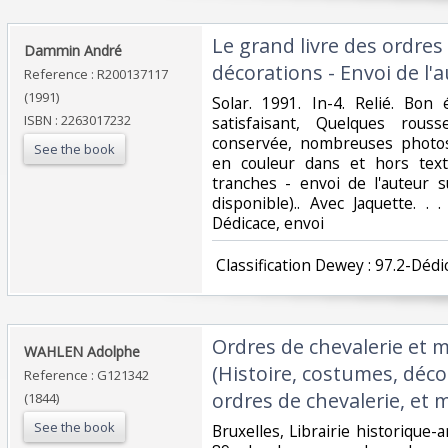
‎Le grand livre des ordres
‎Dammin André‎
décorations - Envoi de l'a
Reference : R200137117
(1991)
‎Solar. 1991. In-4. Relié. Bon
ISBN : 2263017232
satisfaisant, Quelques rous
conservée, nombreuses photos, 
See the book
en couleur dans et hors tex
tranches - envoi de l'auteur s
disponible).. Avec Jaquette. . 
Dédicace, envoi‎
‎ Classification Dewey : 97.2-Dédi
‎Ordres de chevalerie et
‎WAHLEN Adolphe‎
(Histoire, costumes, déco
Reference : G121342
ordres de chevalerie, et 
(1844)
See the book
‎Bruxelles, Librairie historique-