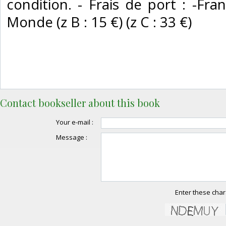
condition. - Frais de port : -Fra
Monde (z B : 15 €) (z C : 33 €) ‎
Contact bookseller about this book
Your e-mail :
Message :
Enter these char