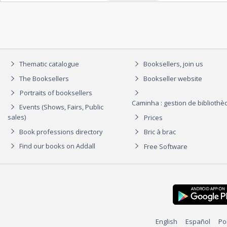
Thematic catalogue
Booksellers, join us
The Booksellers
Bookseller website
Portraits of booksellers
Caminha : gestion de biblioth
Events (Shows, Fairs, Public
sales)
Prices
Book professions directory
Bric à brac
Find our books on Addall
Free Software
English
Español
Po