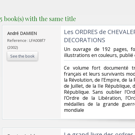
5 book(s) with the same title
‎Les ORDRES de CHEVALERI
‎André DAMIEN‎
DECORATIONS‎
Reference : LFA008f7
(2002)
‎Un ouvrage de 192 pages, f
illustrations en couleurs, publié
See the book
‎Ce volume fort documenté t
français et leurs survivants mo
la Révolution, de l'Empire, de la
de Juillet, de la IIe République,
République. Sans oublier l'Or
l'Ordre de la Libération, l'O
médailles de la grande guer
mondiale‎
‎Le grand livre des ordres