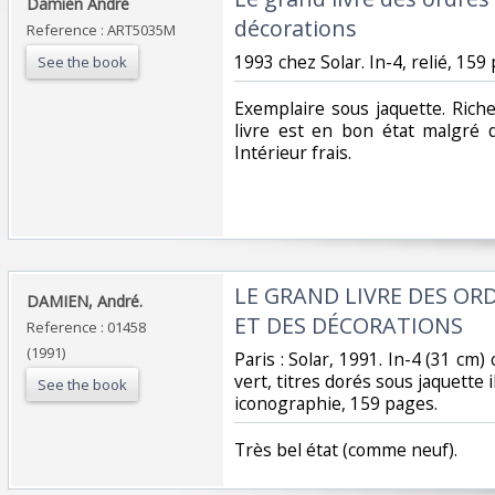
‎Damien André‎
décorations‎
Reference : ART5035M
‎1993 chez Solar. In-4, relié, 159 
See the book
‎Exemplaire sous jaquette. Rich
livre est en bon état malgré 
Intérieur frais. ‎
‎LE GRAND LIVRE DES OR
‎DAMIEN, André.‎
ET DES DÉCORATIONS‎
Reference : 01458
(1991)
‎Paris : Solar, 1991. In-4 (31 cm
vert, titres dorés sous jaquette i
See the book
iconographie, 159 pages.‎
‎Très bel état (comme neuf).‎