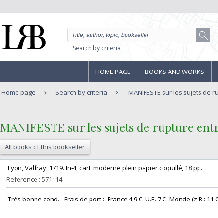
Search by criteria
HOME PAGE
BOOKS AND WORKS
Home page
Search by criteria
MANIFESTE sur les sujets de rup
‎MANIFESTE sur les sujets de rupture entre
All books of this bookseller
‎ Lyon, Valfray, 1719. In-4, cart. moderne plein papier coquillé, 18 pp. ‎
Reference : 571114
‎ Très bonne cond. - Frais de port : -France 4,9 € -U.E. 7 € -Monde (z B : 11 €) (