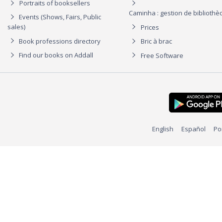
Portraits of booksellers
Caminha : gestion de biblioth
Events (Shows, Fairs, Public
sales)
Prices
Book professions directory
Bric à brac
Find our books on Addall
Free Software
English
Español
Po