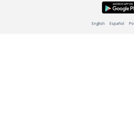
English
Español
Po