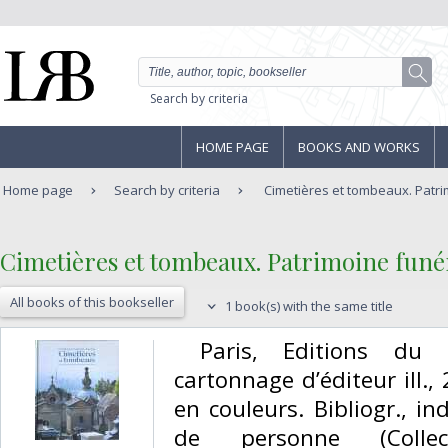
Search by criteria
HOME PAGE
BOOKS AND WORKS
Home page
Search by criteria
Cimetières et tombeaux. Patrim
‎Cimetières et tombeaux. Patrimoine funér
All books of this bookseller
1 book(s) with the same title
‎ Paris, Editions du 
cartonnage d’éditeur ill., 
en couleurs. Bibliogr., i
de personne (Colle