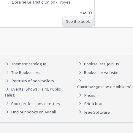
Librairie Le Trait d'Union
-
Troyes
€45.00
See the book
Thematic catalogue
Booksellers, join us
The Booksellers
Bookseller website
Portraits of booksellers
Caminha : gestion de biblioth
Events (Shows, Fairs, Public
sales)
Prices
Book professions directory
Bric à brac
Find our books on Addall
Free Software