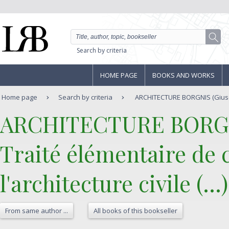
Search by criteria
HOME PAGE
BOOKS AND WORKS
Home page
Search by criteria
ARCHITECTURE BORGNIS (Giusepp
‎ARCHITECTURE BORGNI
‎Traité élémentaire de 
l'architecture civile (...
From same author ...
All books of this bookseller