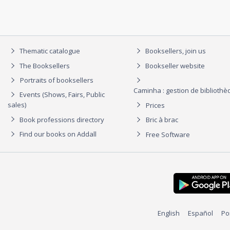
Thematic catalogue
Booksellers, join us
The Booksellers
Bookseller website
Portraits of booksellers
Caminha : gestion de biblioth
Events (Shows, Fairs, Public
sales)
Prices
Book professions directory
Bric à brac
Find our books on Addall
Free Software
English
Español
Po