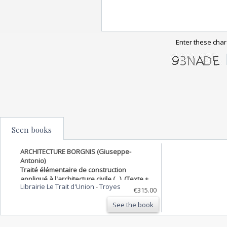
Enter these char
Seen books
ARCHITECTURE BORGNIS (Giuseppe-
Antonio)
Traité élémentaire de construction
appliqué à l'architecture civile (...). (Texte +
Librairie Le Trait d'Union
-
Troyes
planches).
€315.00
See the book