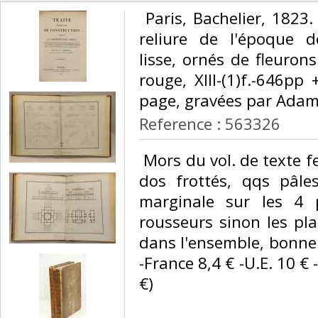
‎ Paris, Bachelier, 1823.
reliure de l'époque 
lisse, ornés de fleuron
rouge, XIII-(1)f.-646p
page, gravées par Adam.
Reference : 563326
‎ Mors du vol. de texte 
dos frottés, qqs pâle
marginale sur les 4 p
rousseurs sinon les pl
dans l'ensemble, bonne c
-France 8,4 € -U.E. 10 € 
€) ‎