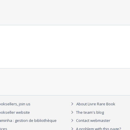
oksellers, join us
About Livre Rare Book
okseller website
The team's blog
aminha : gestion de bibliothèque
Contact webmaster
rices
A problem with this page?