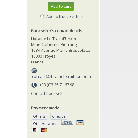
Add to cart
Add to the selection
Bookseller's contact details
Librairie Le Trait d'Union
Mme Catherine Pierrang
168A Avenue Pierre Brossolette
10000 Troyes
France
contact@librairieletraitdunion.fr
+33 (0)3 25 71 67 98
Contact bookseller
Payment mode
Others
Cheque
Others cards