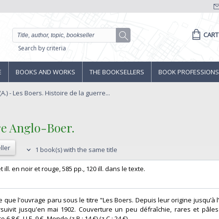
CART
Search by criteria
E
BOOKS AND WORKS
THE BOOKSELLERS
BOOK PROFESSIONS
.) - Les Boers. Histoire de la guerre...
re Anglo-Boer.‎
ller
1 book(s) with the same title
ll. en noir et rouge, 585 pp., 120 ill. dans le texte. ‎
 que l'ouvrage paru sous le titre "Les Boers. Depuis leur origine jusqu’à 
oursuivit jusqu'en mai 1902. Couverture un peu défraîchie, rares et pâle
6,8 € -U.E. 9 € -Monde (z B : 14 €) (z C : 24 €) ‎