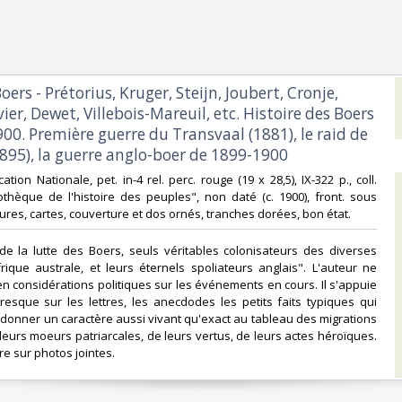
Boers - Prétorius, Kruger, Steijn, Joubert, Cronje,
vier, Dewet, Villebois-Mareuil, etc. Histoire des Boers
00. Première guerre du Transvaal (1881), le raid de
95), la guerre anglo-boer de 1899-1900 ‎
ucation Nationale, pet. in-4 rel. perc. rouge (19 x 28,5), IX-322 p., coll.
iothèque de l'histoire des peuples", non daté (c. 1900), front. sous
res, cartes, couverture et dos ornés, tranches dorées, bon état. ‎
 de la lutte des Boers, seuls véritables colonisateurs des diverses
frique australe, et leurs éternels spoliateurs anglais". L'auteur ne
en considérations politiques sur les événements en cours. Il s'appuie
resque sur les lettres, les anecdodes les petits faits typiques qui
donner un caractère aussi vivant qu'exact au tableau des migrations
leurs moeurs patriarcales, de leurs vertus, de leurs actes héroïques.
e sur photos jointes. ‎