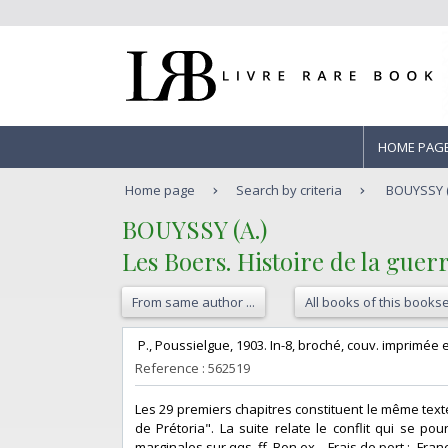
HOME PAG
Home page
Search by criteria
BOUYSSY (A
‎BOUYSSY (A.)‎
‎Les Boers. Histoire de la guer
From same author ...
All books of this bookse
‎ P., Poussielgue, 1903. In-8, broché, couv. imprimée et i
Reference : 562519
‎Les 29 premiers chapitres constituent le même texte
de Prétoria". La suite relate le conflit qui se p
marginales sur qqs. ff. Bon ex. - Frais de port : -France 