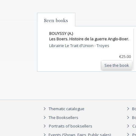
Seen books
BOUYSSY (A.)
Les Boers. Histoire de la guerre Anglo-Boer.
Librairie Le Trait d'Union
-
Troyes
€25.00
See the book
Thematic catalogue
Bo
The Booksellers
Bo
Portraits of booksellers
C
Events (Shows, Fairs, Public sales)
P