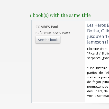
1 book(s) with the same title
‎Les Héros 
‎COMBES Paul ‎
Botha, Olli
Reference : QWA-19056
jusqu'en 19
See the book
Jameson (18
‎Librairie d'Ed
"Picard / Bibl
serpente, gravu
‎"Une histoire
parties de l'A
s'attarde pas 
de façon pitto
permettent de 
des Boers, de 
Voir le sommair