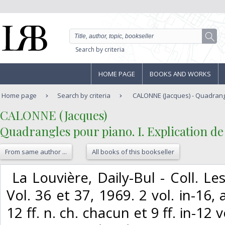
Search by criteria
HOME PAGE
BOOKS AND WORKS
Home page
Search by criteria
CALONNE (Jacques) - Quadrangle
‎CALONNE (Jacques)‎
‎Quadrangles pour piano. I. Explication de l
From same author ...
All books of this bookseller
‎ La Louvière, Daily-Bul - Coll. L
Vol. 36 et 37, 1969. 2 vol. in-16,
12 ff. n. ch. chacun et 9 ff. in-12 