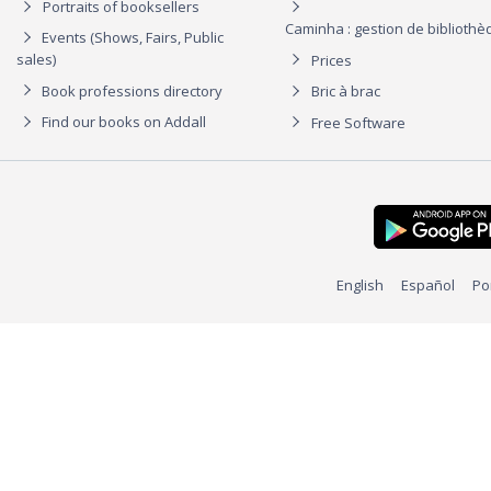
Portraits of booksellers
Caminha : gestion de biblioth
Events (Shows, Fairs, Public
sales)
Prices
Book professions directory
Bric à brac
Find our books on Addall
Free Software
English
Español
Po