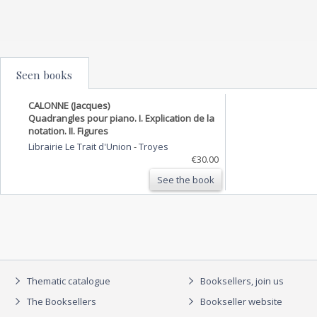
Seen books
CALONNE (Jacques)
Quadrangles pour piano. I. Explication de la
notation. II. Figures
Librairie Le Trait d'Union
-
Troyes
€30.00
See the book
Thematic catalogue
Booksellers, join us
The Booksellers
Bookseller website