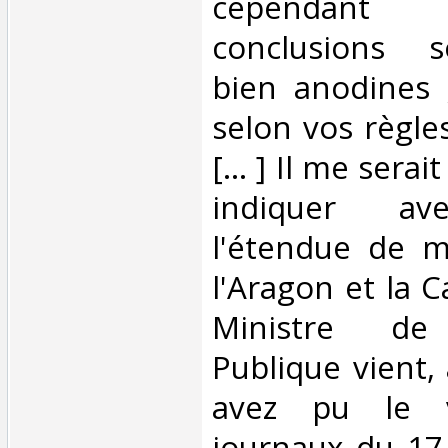
cependan
conclusions s
bien anodines 
selon vos règle
[... ] Il me serai
indiquer ave
l'étendue de m
l'Aragon et la C
Ministre de l
Publique vient,
avez pu le v
journaux du 17 