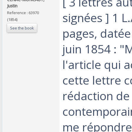
‎[ 3 lettres 
Justin‎
signées ] 1 L.
Reference : 63970
(1854)
See the book
pages, datée
juin 1854 : "
l'article qu
cette lettre c
rédaction de
contemporain
me répondre 