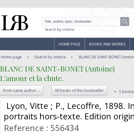
Search by criteria
HOME PAGE
BOOKS AND WORKS
Home page
Search by criteria
BLANC DE SAINT-BONET (Antoine)
‎BLANC DE SAINT-BONET (Antoine)‎
‎L'amour et la chute.‎
From same author ...
All books of this bookseller
5 book(s
‎ Lyon, Vitte ; P., Lecoffre, 1898. 
portraits hors-texte. Edition origina
Reference : 556434