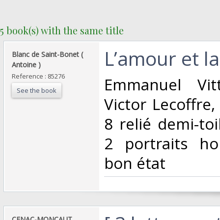
5 book(s) with the same title
‎L’amour et la
‎Blanc de Saint-Bonet (
Antoine )‎
Reference : 85276
‎Emmanuel Vit
See the book
Victor Lecoffre,
8 relié demi-to
2 portraits ho
bon état‎
‎CENAC-MONCAUT,