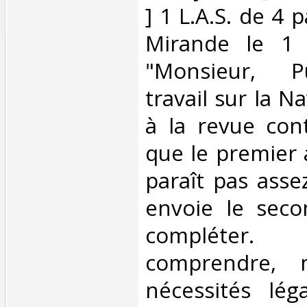
] 1 L.A.S. de 4 
Mirande le 1 j
"Monsieur, 
travail sur la N
à la revue con
que le premier 
paraît pas asse
envoie le seco
compléter
comprendre, m
nécessités lég