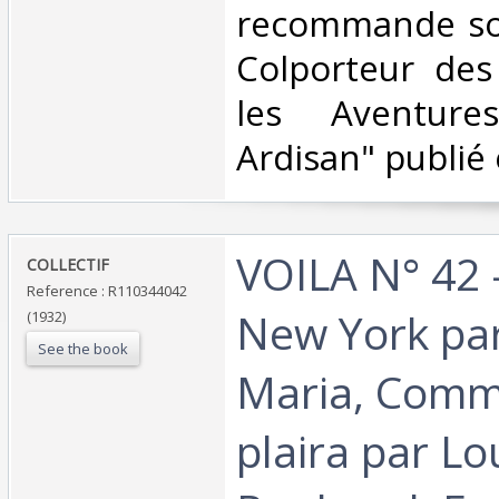
recommande so
Colporteur des
les Aventure
Ardisan" publié 
‎VOILA N° 42 
‎COLLECTIF‎
Reference : R110344042
New York pa
(1932)
See the book
Maria, Comme
plaira par Lo