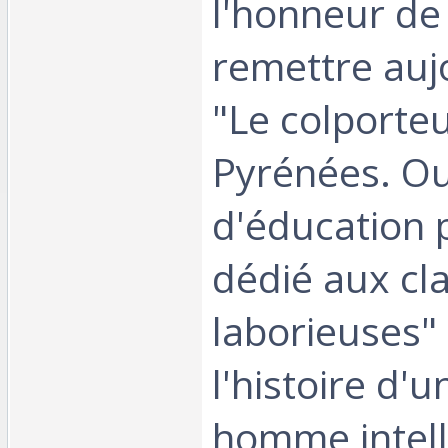
l'honneur de
remettre aujo
"Le colporte
Pyrénées. O
d'éducation 
dédié aux cl
laborieuses" 
l'histoire d'u
homme intell