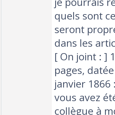
je pourrais re
quels sont c
seront propr
dans les articl
[ On joint : ] 
pages, datée
janvier 1866 
vous avez ét
collègue à m