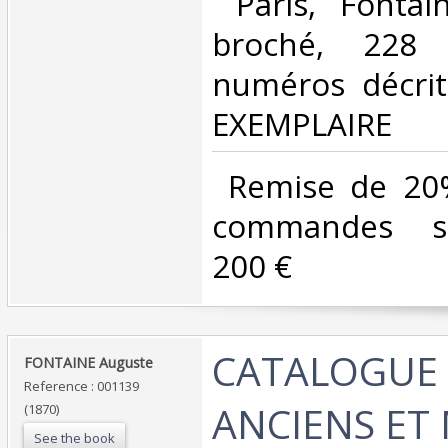
‎ Paris, Fontai
broché, 228 
numéros décrit
EXEMPLAIRE‎
‎ Remise de 20
commandes su
200 €‎
‎CATALOGUE 
‎FONTAINE Auguste‎
Reference : 001139
ANCIENS ET
(1870)
See the book