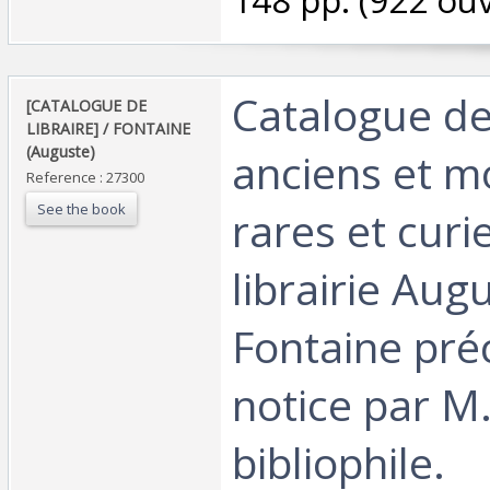
‎Catalogue de
‎[CATALOGUE DE
LIBRAIRE] / FONTAINE
(Auguste)‎
anciens et 
Reference : 27300
See the book
rares et curi
librairie Aug
Fontaine pré
notice par M.
bibliophile.‎