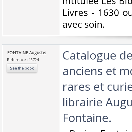
intitulée Les Bib
Livres - 1630 o
avec soin.‎
‎Catalogue de
‎FONTAINE Auguste:‎
Reference : 13724
anciens et m
See the book
rares et curi
librairie Aug
Fontaine.‎