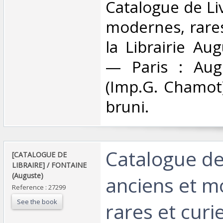
Catalogue de Li
modernes, rares
la Librairie Au
— Paris : Aug
(Imp.G. Chamot)
bruni. ‎
‎Catalogue de
‎[CATALOGUE DE
LIBRAIRE] / FONTAINE
(Auguste)‎
anciens et 
Reference : 27299
See the book
rares et curi