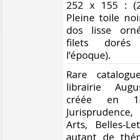
252 x 155 : (2
Pleine toile noi
dos lisse orn
filets dorés
l’époque). ‎
‎Rare catalogue
librairie Aug
créée en 183
Jurisprudence
Arts, Belles-Let
autant de thé