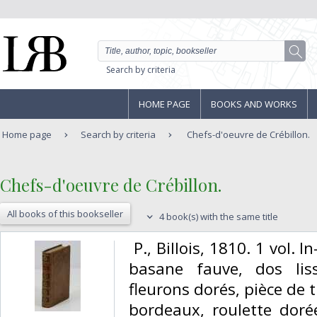
Search by criteria
HOME PAGE
BOOKS AND WORKS
Home page
Search by criteria
Chefs-d'oeuvre de Crébillon.
‎Chefs-d'oeuvre de Crébillon.‎
All books of this bookseller
4 book(s) with the same title
‎ P., Billois, 1810. 1 vol. 
basane fauve, dos lis
fleurons dorés, pièce de t
bordeaux, roulette dorée