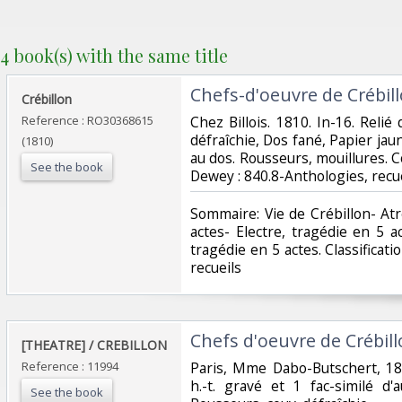
4 book(s) with the same title
‎Chefs-d'oeuvre de Crébill
‎Crébillon‎
Reference : RO30368615
‎Chez Billois. 1810. In-16. Relié
défraîchie, Dos fané, Papier jau
(1810)
au dos. Rousseurs, mouillures. Coi
See the book
Dewey : 840.8-Anthologies, recue
‎Sommaire: Vie de Crébillon- At
actes- Electre, tragédie en 5 
tragédie en 5 actes. Classificat
recueils‎
‎Chefs d'oeuvre de Crébillo
‎[THEATRE] / CREBILLON‎
Reference : 11994
‎Paris, Mme Dabo-Butschert, 182
h.-t. gravé et 1 fac-similé d'
See the book