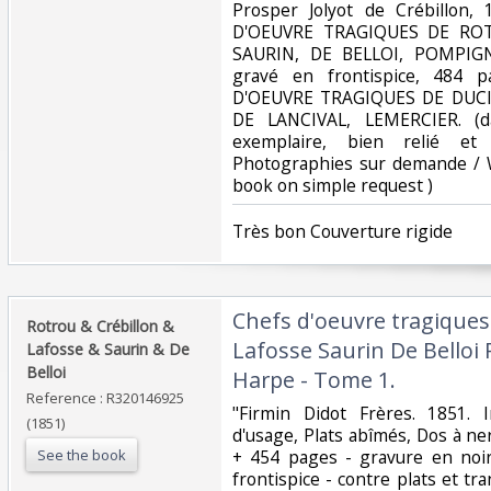
Prosper Jolyot de Crébillon,
D'OEUVRE TRAGIQUES DE ROT
SAURIN, DE BELLOI, POMPIGN
gravé en frontispice, 484 
D'OEUVRE TRAGIQUES DE DUCI
DE LANCIVAL, LEMERCIER. (d
exemplaire, bien relié e
Photographies sur demande / W
book on simple request ) ‎
‎Très bon Couverture rigide ‎
‎Chefs d'oeuvre tragiques
‎Rotrou & Crébillon &
Lafosse Saurin De Belloi
Lafosse & Saurin & De
Belloi‎
Harpe - Tome 1.‎
Reference : R320146925
‎"Firmin Didot Frères. 1851. I
(1851)
d'usage, Plats abîmés, Dos à ne
See the book
+ 454 pages - gravure en noi
frontispice - contre plats et tra