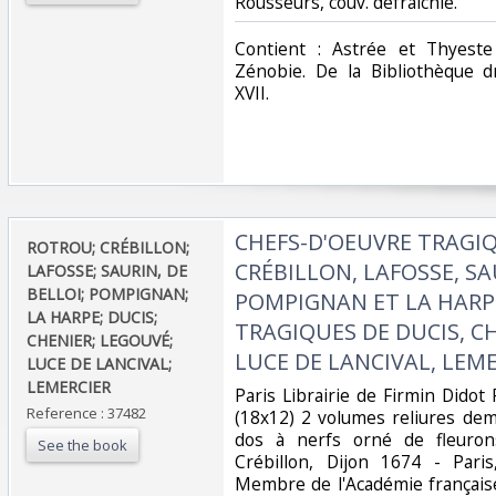
Rousseurs, couv. défraîchie.‎
‎Contient : Astrée et Thyest
Zénobie. De la Bibliothèque d
XVII.‎
‎CHEFS-D'OEUVRE TRAGI
‎ROTROU; CRÉBILLON;
CRÉBILLON, LAFOSSE, SA
LAFOSSE; SAURIN, DE
BELLOI; POMPIGNAN;
POMPIGNAN ET LA HARPE
LA HARPE; DUCIS;
TRAGIQUES DE DUCIS, C
CHENIER; LEGOUVÉ;
LUCE DE LANCIVAL, LEMER
LUCE DE LANCIVAL;
LEMERCIER ‎
‎Paris Librairie de Firmin Didot 
Reference : 37482
(18x12) 2 volumes reliures dem
dos à nerfs orné de fleuron
See the book
Crébillon, Dijon 1674 - Pari
Membre de l'Académie français