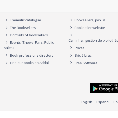
Thematic catalogue
Booksellers, join us
The Booksellers
Bookseller website
Portraits of booksellers
Caminha : gestion de biblioth
Events (Shows, Fairs, Public
sales)
Prices
Book professions directory
Bric à brac
Find our books on Addall
Free Software
English
Español
Po