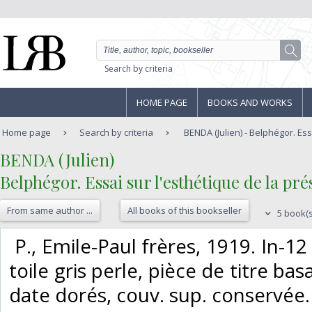
Search by criteria
HOME PAGE
BOOKS AND WORKS
Home page
Search by criteria
BENDA (Julien) - Belphégor. Essai
‎BENDA (Julien)‎
‎Belphégor. Essai sur l'esthétique de la pré
From same author ...
All books of this bookseller
5 book(s
‎ P., Emile-Paul frères, 1919. In-
toile gris perle, pièce de titre ba
date dorés, couv. sup. conservée. 