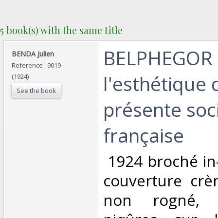
5 book(s) with the same title
‎BELPHEGOR 
‎BENDA Julien‎
Reference : 9019
l'esthétique 
(1924)
See the book
présente soc
française‎
‎ 1924 broché in
couverture crè
non rogné, t