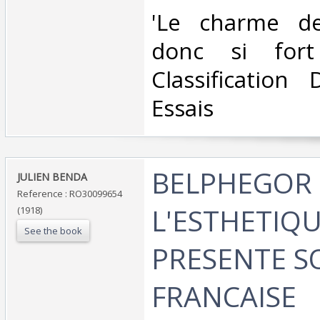
‎'Le charme de
donc si fort
Classification
Essais‎
‎BELPHEGOR 
‎JULIEN BENDA‎
Reference : RO30099654
L'ESTHETIQU
(1918)
See the book
PRESENTE S
FRANCAISE‎