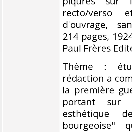
piqûres sur l
recto/verso 
d'ouvrage, sans
214 pages, 1924
Paul Frères Edite
‎Thème : étu
rédaction a co
la première gu
portant sur l
esthétique d
bourgeoise" q