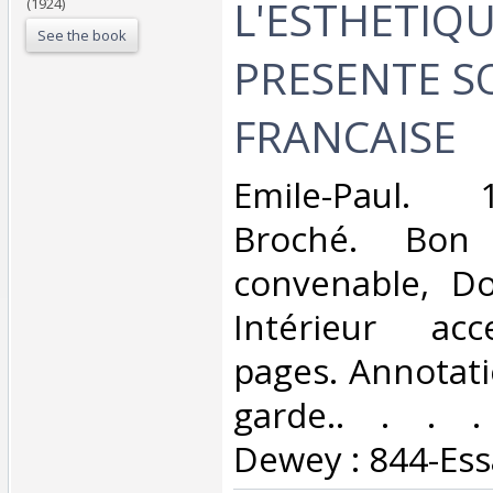
L'ESTHETIQU
(1924)
See the book
PRESENTE S
FRANCAISE‎
‎Emile-Paul. 
Broché. Bon 
convenable, Dos
Intérieur acc
pages. Annotat
garde.. . . . 
Dewey : 844-Essa