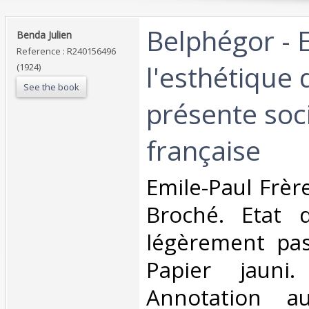
‎Belphégor - 
‎Benda Julien‎
Reference : R240156496
l'esthétique 
(1924)
See the book
présente soc
française‎
‎Emile-Paul Frèr
Broché. Etat d
légèrement pas
Papier jauni
Annotation a