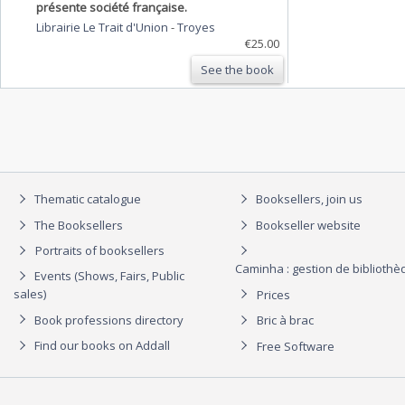
présente société française.
Librairie Le Trait d'Union
-
Troyes
€25.00
See the book
Thematic catalogue
Booksellers, join us
The Booksellers
Bookseller website
Portraits of booksellers
Caminha : gestion de biblioth
Events (Shows, Fairs, Public
sales)
Prices
Book professions directory
Bric à brac
Find our books on Addall
Free Software