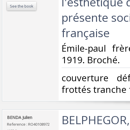
l'esthétique 
See the book
présente soc
française‎
‎Émile-paul frè
1919. Broché.‎
‎couverture dé
frottés tranche 
‎BELPHEGOR,
‎BENDA Julien‎
Reference : RO40108972