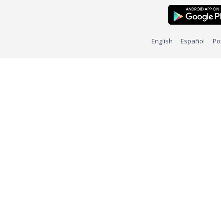
English
Español
Po