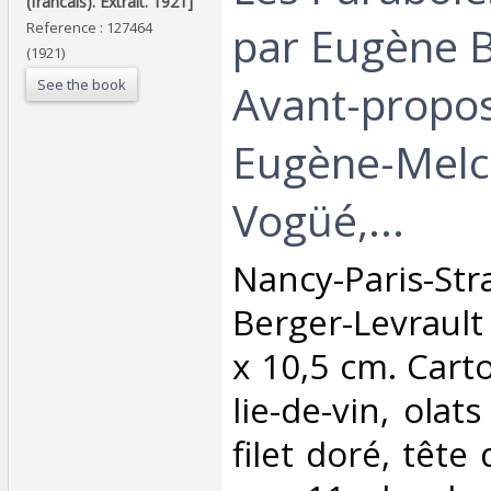
(francais). Extrait. 1921]‎
par Eugène 
Reference : 127464
(1921)
See the book
Avant-propo
Eugène-Melc
Vogüé,...‎
‎Nancy-Paris-Str
Berger-Levrault
x 10,5 cm. Cart
lie-de-vin, olat
filet doré, tête