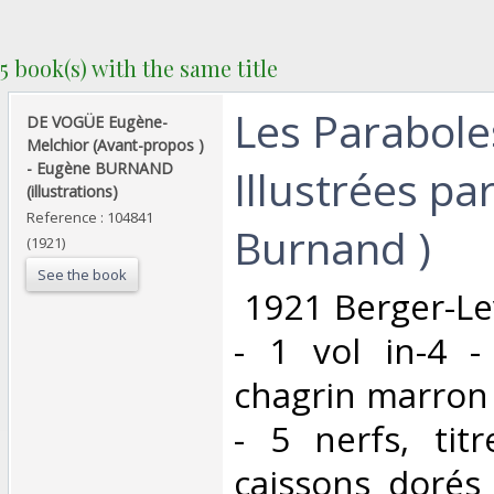
5 book(s) with the same title
‎Les Parabole
‎DE VOGÜE Eugène-
Melchior (Avant-propos )
- Eugène BURNAND
Illustrées p
(illustrations)‎
Reference : 104841
Burnand ) ‎
(1921)
See the book
‎ 1921 Berger-Le
- 1 vol in-4 
chagrin marron 
- 5 nerfs, titr
caissons dorés