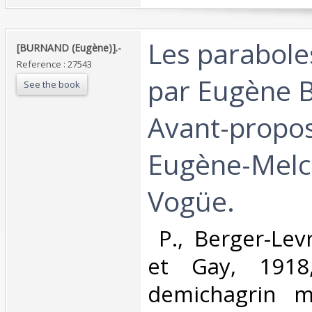
‎Les parabole
‎[BURNAND (Eugène)].-‎
Reference : 27543
par Eugène
See the book
Avant-propo
Eugène-Melc
Vogüe.‎
‎ P., Berger-Lev
et Gay, 1918
demichagrin m