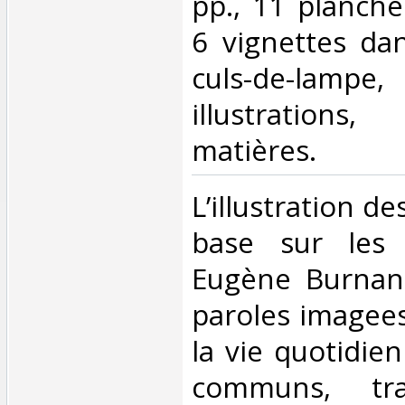
pp., 11 planche
6 vignettes dan
culs-de-lamp
illustration
matières. ‎
‎L’illustration d
base sur les 
Eugène Burnand
paroles imagees
la vie quotidie
communs, tra