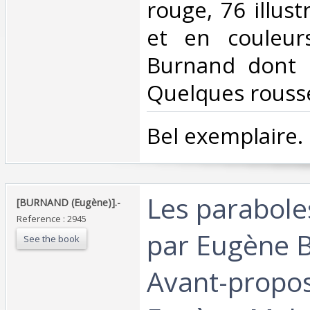
rouge, 76 illust
et en couleur
Burnand dont 1
Quelques rousse
‎Bel exemplaire.‎
‎Les parabole
‎[BURNAND (Eugène)].-‎
Reference : 2945
par Eugène
See the book
Avant-propo