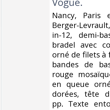
Vogüé.‎
‎Nancy, Paris 
Berger-Levrault
in-12, demi-b
bradel avec co
orné de filets à 
bandes de bas
rouge mosaïqu
en queue ornés
dorées, tête d
pp. Texte ento