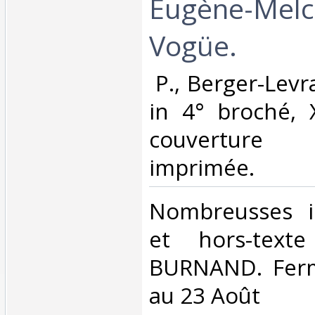
Eugène-Melc
Vogüe.‎
‎ P., Berger-Levr
in 4° broché, 
couvertur
imprimée. ‎
‎Nombreusses il
et hors-text
BURNAND. Ferm
au 23 Août‎