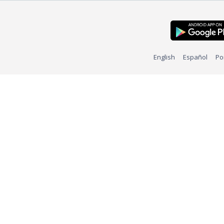
English
Español
Po