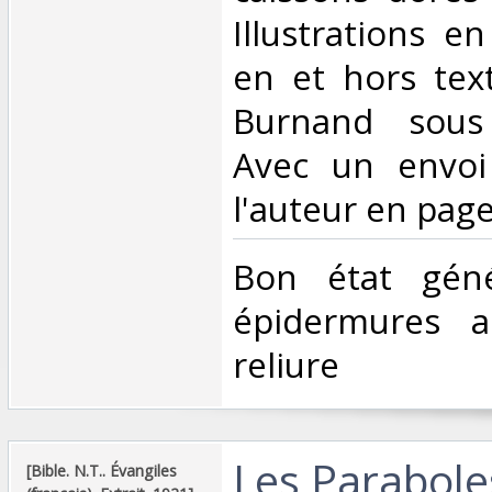
Illustrations e
en et hors tex
Burnand sous
Avec un envoi
l'auteur en page
‎Bon état géné
épidermures 
reliure ‎
‎Les Paraboles
‎[Bible. N.T.. Évangiles