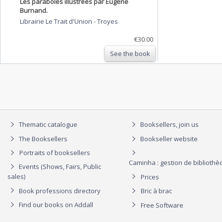
Les paraboles illustrées par Eugène
Burnand.
Librairie Le Trait d'Union
-
Troyes
€30.00
See the book
Thematic catalogue
Booksellers, join us
The Booksellers
Bookseller website
Portraits of booksellers
Caminha : gestion de biblioth
Events (Shows, Fairs, Public
sales)
Prices
Book professions directory
Bric à brac
Find our books on Addall
Free Software