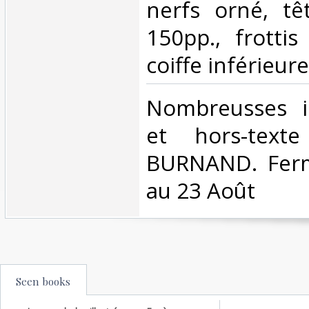
nerfs orné, tê
150pp., frottis
coiffe inférieure
‎Nombreusses il
et hors-text
BURNAND. Ferm
au 23 Août‎
Seen books