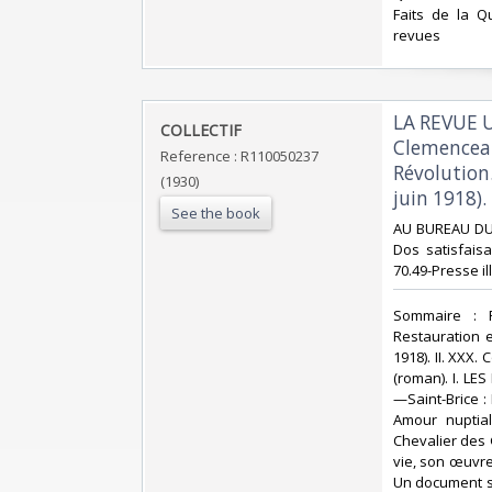
Faits de la Qu
revues‎
‎LA REVUE 
‎COLLECTIF‎
Clemenceau 
Reference : R110050237
Révolution
(1930)
juin 1918).
See the book
‎AU BUREAU DU 
Dos satisfaisan
70.49-Presse il
‎Sommaire : 
Restauration 
1918). II. XXX
(roman). I. LE
—Saint-Brice :
Amour nuptial
Chevalier des 
vie, son œuvre
Un document s