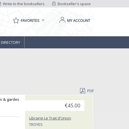
Write to the booksellers
Bookseller's space
FAVORITES
MY ACCOUNT
 DIRECTORY
PDF
ats & gardes
€45.00
Librairie Le Trait d'Union
TROYES