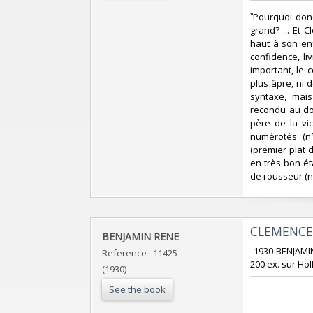
‎ˮPourquoi don
grand? ... Et 
haut à son en
confidence, li
important, le 
plus âpre, ni d
syntaxe, mai
recondu au dom
père de la vic
numérotés (n
(premier plat 
en très bon ét
de rousseur (ne
‎CLEMENCE
‎BENJAMIN RENE‎
‎ 1930 BENJAMI
Reference : 11425
200 ex. sur Hol
(1930)
See the book