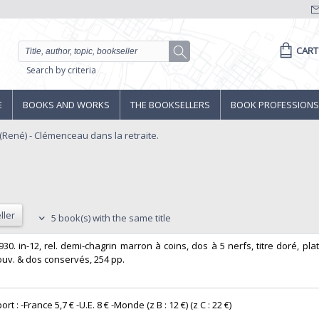
CART
Search by criteria
E
BOOKS AND WORKS
THE BOOKSELLERS
BOOK PROFESSIONS
(René) - Clémenceau dans la retraite.
ller
5 book(s) with the same title
 1930. in-12, rel. demi-chagrin marron à coins, dos à 5 nerfs, titre doré, pl
uv. & dos conservés, 254 pp. ‎
ort : -France 5,7 € -U.E. 8 € -Monde (z B : 12 €) (z C : 22 €) ‎