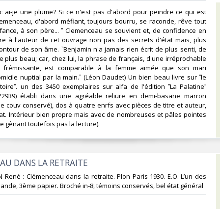
c ai-je une plume? Si ce n'est pas d'abord pour peindre ce qui est
Clemenceau, d'abord méfiant, toujours bourru, se raconde, rêve tout
fance, à son père... ˮ Clemenceau se souvient et, de confidence en
vre à l'auteur de cet ouvrage non pas des secrets d'état mais, plus
contour de son âme. ˮBenjamin n'a jamais rien écrit de plus senti, de
e plus beau; car, chez lui, la phrase de français, d'une irréprochable
s frémissante, est comparable à la femme aimée que son mari
icile nuptial par la main.ˮ (Léon Daudet) Un bien beau livre sur ˮle
toireˮ. un des 3450 exemplaires sur alfa de l'édition ˮLa Palatineˮ
°2939) établi dans une agréable reliure en demi-basane marron
de couv conservé), dos à quatre enrfs avec pièces de titre et auteur,
at. Intérieur bien propre mais avec de nombreuses et pâles pointes
 gènant toutefois pas la lecture).‎
AU DANS LA RETRAITE‎
N René : Clémenceau dans la retraite. Plon Paris 1930. E.O. L’un des
lande, 3ème papier. Broché in-8, témoins conservés, bel état général‎