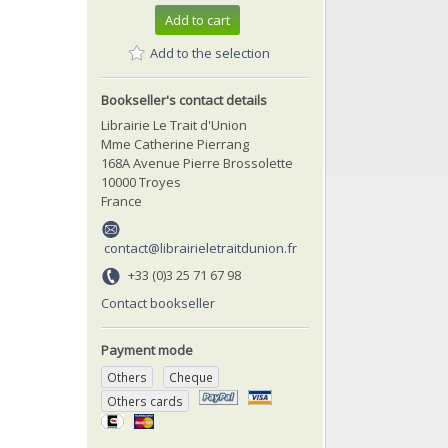
Add to cart
Add to the selection
Bookseller's contact details
Librairie Le Trait d'Union
Mme Catherine Pierrang
168A Avenue Pierre Brossolette
10000 Troyes
France
contact@librairieletraitdunion.fr
+33 (0)3 25 71 67 98
Contact bookseller
Payment mode
Others
Cheque
Others cards