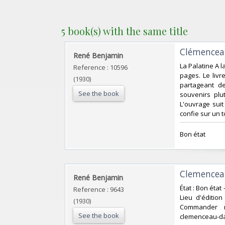
5 book(s) with the same title
‎Clémencea
‎René Benjamin‎
‎La Palatine A 
Reference : 10596
pages. Le liv
(1930)
partageant d
See the book
souvenirs plu
L'ouvrage suit
confie sur un t
‎Bon état‎
‎Clemenceau
‎René Benjamin‎
‎État : Bon état
Reference : 9643
Lieu d'édition
(1930)
Commander rap
See the book
clemenceau-dan