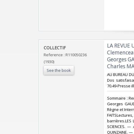
‎LA REVUE 
‎COLLECTIF‎
Clemenceau
Reference : R110050236
Georges GA
(1930)
Charles MA
See the book
‎AU BUREAU DU 
Dos satisfaisan
70.49-Presse il
‎Sommaire : Re
Georges GAUDY
Règne et Interr
FAITSLectures
barrières.LES 
SCIENCES. — A
QUINZAINE. — *