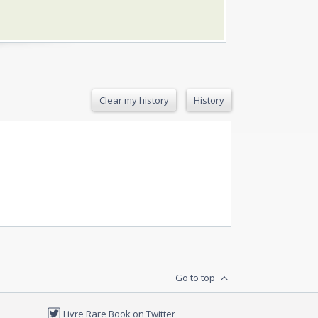
Clear my history
History
Go to top
Livre Rare Book on Twitter