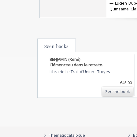
— Lucien Dubec
Quinzaine. Clas
Seen books
BENJAMIN (René)
Clémenceau dans la retraite.
Librairie Le Trait d'Union
-
Troyes
€45.00
See the book
Thematic catalogue
Bo