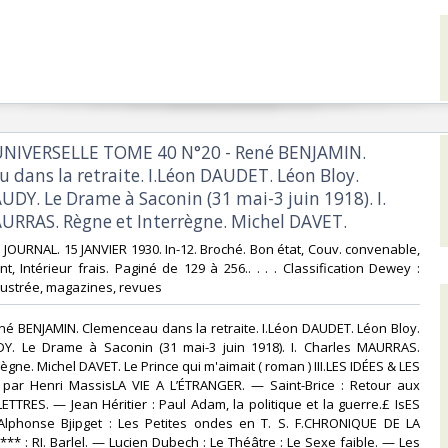
UNIVERSELLE TOME 40 N°20 - René BENJAMIN.
 dans la retraite. I.Léon DAUDET. Léon Bloy.
UDY. Le Drame à Saconin (31 mai-3 juin 1918). I.
URRAS. Règne et Interrègne. Michel DAVET.‎
JOURNAL. 15 JANVIER 1930. In-12. Broché. Bon état, Couv. convenable,
t, Intérieur frais. Paginé de 129 à 256.. . . . Classification Dewey :
lustrée, magazines, revues‎
né BENJAMIN. Clemenceau dans la retraite. I.Léon DAUDET. Léon Bloy.
. Le Drame à Saconin (31 mai-3 juin 1918). I. Charles MAURRAS.
ègne. Michel DAVET. Le Prince qui m'aimait ( roman ) III.LES IDÉES & LES
, par Henri MassisLA VIE A L’ÉTRANGER. — Saint-Brice : Retour aux
LETTRES. — Jean Héritier : Paul Adam, la politique et la guerre.£ IsES
lphonse Bjipget : Les Petites ondes en T. S. F.CHRONIQUE DE LA
** : RI. Barlel. — Lucien Dubech : Le Théâtre : Le Sexe faible. — Les