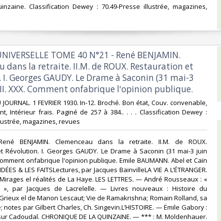
inzaine. Classification Dewey : 70.49-Presse illustrée, magazines,
UNIVERSELLE TOME 40 N°21 - René BENJAMIN.
dans la retraite. II.M. de ROUX. Restauration et
. I. Georges GAUDY. Le Drame à Saconin (31 mai-3
 II. XXX. Comment onfabrique l'opinion publique.‎
JOURNAL. 1 FEVRIER 1930. In-12. Broché. Bon état, Couv. convenable,
t, Intérieur frais. Paginé de 257 à 384.. . . . Classification Dewey :
lustrée, magazines, revues‎
René BENJAMIN. Clemenceau dans la retraite. II.M. de ROUX.
et Révolution. I. Georges GAUDY. Le Drame à Saconin (31 mai-3 juin
. Comment onfabrique l'opinion publique. Emile BAUMANN. Abel et Caïn
S IDÉES & LES FAITSLectures, par Jacques BainvilleLA VIE A L’ÉTRANGER.
 Mirages el réalités de La Haye. LES LETTRES. — André Rousseaux : «
 », par Jacques de Lacrelelle. — Livres nouveaux : Histoire du
Grieux el de Manon Lescaut; Vie de Ramakrishna; Romain Rolland, sa
; notes par Gilbert Charles, Ch. Singevin.L’HISTOIRE. — Ëmile Gabory :
ur Cadoudal. CHRONIQUE DE LA QUINZAINE. — *** : M. Moldenhauer.