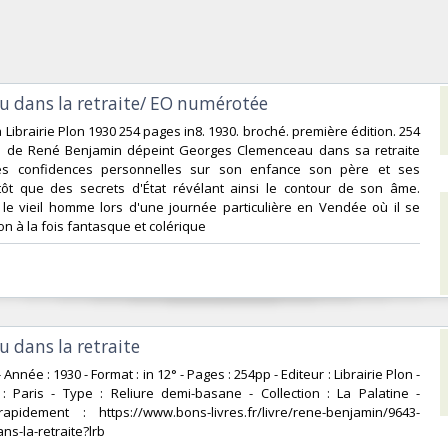
u dans la retraite/ EO numérotée‎
la Librairie Plon 1930 254 pages in8. 1930. broché. première édition. 254
re de René Benjamin dépeint Georges Clemenceau dans sa retraite
es confidences personnelles sur son enfance son père et ses
tôt que des secrets d'État révélant ainsi le contour de son âme.
 le vieil homme lors d'une journée particulière en Vendée où il se
on à la fois fantasque et colérique‎
 dans la retraite‎
 - Année : 1930 - Format : in 12° - Pages : 254pp - Editeur : Librairie Plon -
 : Paris - Type : Reliure demi-basane - Collection : La Palatine -
idement : https://www.bons-livres.fr/livre/rene-benjamin/9643-
s-la-retraite?lrb‎