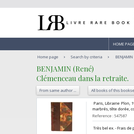
HOME PAG
Home page
Search by criteria
BENJAMIN 
‎BENJAMIN (René)‎
‎Clémenceau dans la retraite.‎
From same author ...
All books of this bookse
‎ Paris, Librairie Plon,
marbrés, tête dorée, co
Reference : 547587
‎ Très bel ex. - Frais de p