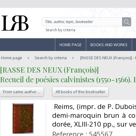
Search by criteria
HOME PAGE
BOOKS AND WORKS
Home page
Search by criteria
[RASSE DES NEUX (François)] - 
‎[RASSE DES NEUX (François)]‎
‎Recueil de poésies calvinistes (1550-1566). 
From same author ...
All books of this bookseller
‎ Reims, (impr. de P. Duboi
demi-maroquin brun à coin
dorée, XLIII-210 pp., sur ver
Reference : 545567