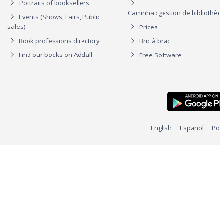
Portraits of booksellers
Caminha : gestion de biblioth
Events (Shows, Fairs, Public
sales)
Prices
Book professions directory
Bric à brac
Find our books on Addall
Free Software
English
Español
Po