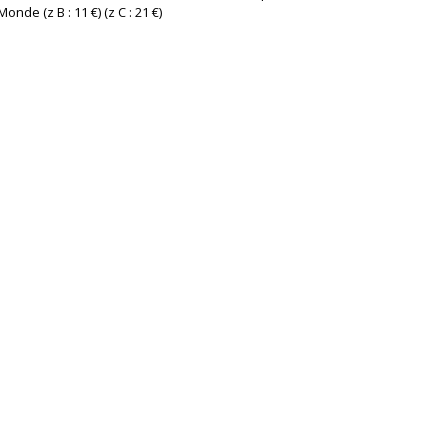
onde (z B : 11 €) (z C : 21 €) ‎