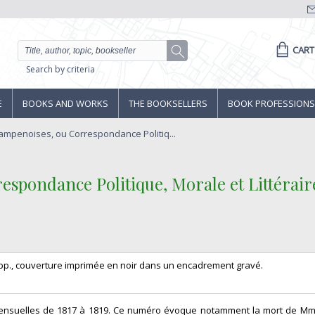
CART
Search by criteria
E
BOOKS AND WORKS
THE BOOKSELLERS
BOOK PROFESSIONS
hampenoises, ou Correspondance Politiq...
respondance Politique, Morale et Littérai
 32 pp., couverture imprimée en noir dans un encadrement gravé. ‎
s mensuelles de 1817 à 1819. Ce numéro évoque notamment la mort de Mm