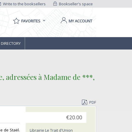
Write to the booksellers
Bookseller's space
FAVORITES
MY ACCOUNT
 DIRECTORY
re, adressées à Madame de ***,
PDF
€20.00
e de Staël.
Librairie Le Trait d'Union