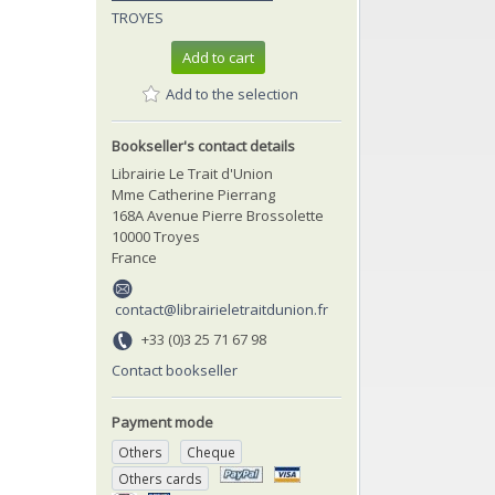
TROYES
Add to cart
Add to the selection
Bookseller's contact details
Librairie Le Trait d'Union
Mme Catherine Pierrang
168A Avenue Pierre Brossolette
10000 Troyes
France
contact@librairieletraitdunion.fr
+33 (0)3 25 71 67 98
Contact bookseller
Payment mode
Others
Cheque
Others cards