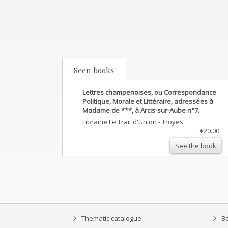
Seen books
Lettres champenoises, ou Correspondance
Politique, Morale et Littéraire, adressées à
Madame de ***, à Arcis-sur-Aube n°7.
Librairie Le Trait d'Union
-
Troyes
€20.00
See the book
Thematic catalogue
Bo