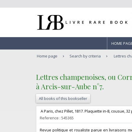
HOME PAG
Home page
Search by criteria
Lettres c
‎Lettres champenoises, ou Cor
à Arcis-sur-Aube n°7.‎
All books of this bookseller
‎ A Paris, chez Pillet, 1817. Plaquette in-8, cousue,
Reference : 545365
‎Revue politique et royaliste parue en livraison