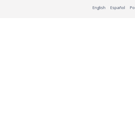
English
Español
Po