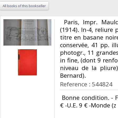
All books of this bookseller
‎ Paris, Impr. Maul
(1914). In-4, reliure 
titre en basane noir
conservée, 41 pp. illu
photogr., 11 grandes
in fine, (dont 9 ren
niveau de la pliure)
Bernard). ‎
Reference : 544824
‎ Bonne condition. - 
€ -U.E. 9 € -Monde (z B