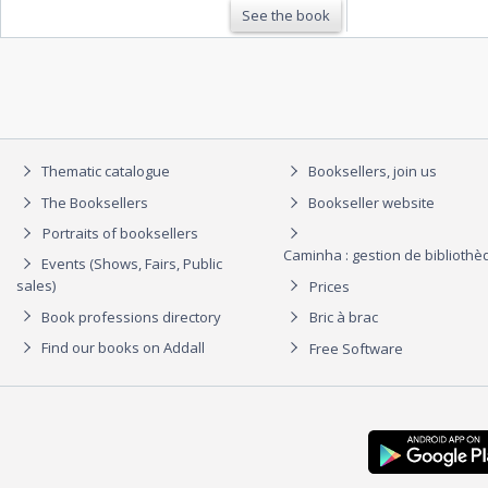
See the book
Thematic catalogue
Booksellers, join us
The Booksellers
Bookseller website
Portraits of booksellers
Caminha : gestion de biblioth
Events (Shows, Fairs, Public
sales)
Prices
Book professions directory
Bric à brac
Find our books on Addall
Free Software