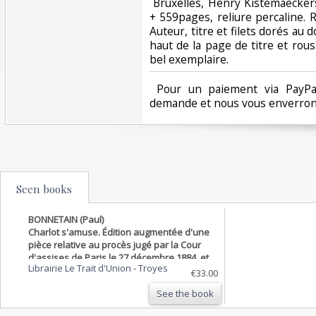
‎ Bruxelles, Henry Kistemaecke
+ 559pages, reliure percaline. R
Auteur, titre et filets dorés au
haut de la page de titre et ro
bel exemplaire. ‎
‎ Pour un paiement via PayPal
demande et nous vous enverrons
Seen books
BONNETAIN (Paul)
Charlot s'amuse. Édition augmentée d'une
pièce relative au procès jugé par la Cour
d'assises de Paris le 27 décembre 1884, et
Librairie Le Trait d'Union
-
Troyes
d'un avis de l'auteur.
€33.00
See the book