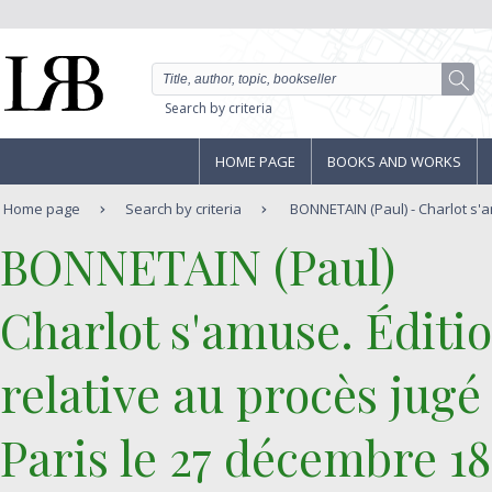
Search by criteria
HOME PAGE
BOOKS AND WORKS
Home page
Search by criteria
BONNETAIN (Paul) - Charlot s'a
‎BONNETAIN (Paul)‎
‎Charlot s'amuse. Édit
relative au procès jugé
Paris le 27 décembre 188