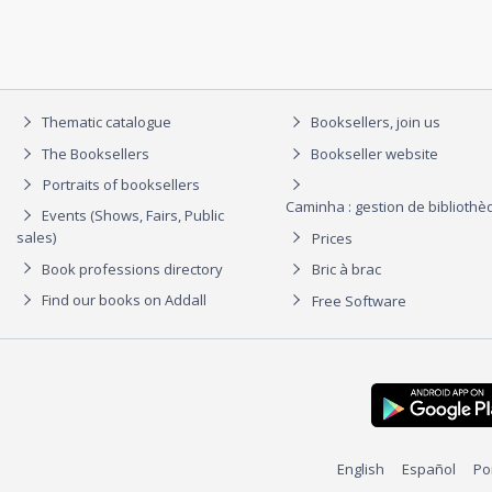
Thematic catalogue
Booksellers, join us
The Booksellers
Bookseller website
Portraits of booksellers
Caminha : gestion de biblioth
Events (Shows, Fairs, Public
sales)
Prices
Book professions directory
Bric à brac
Find our books on Addall
Free Software
English
Español
Po