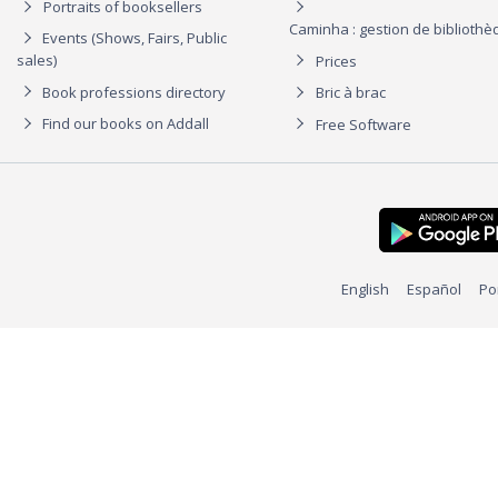
Portraits of booksellers
Caminha : gestion de biblioth
Events (Shows, Fairs, Public
sales)
Prices
Book professions directory
Bric à brac
Find our books on Addall
Free Software
English
Español
Po