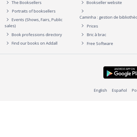
The Booksellers
Bookseller website
Portraits of booksellers
Caminha : gestion de biblioth
Events (Shows, Fairs, Public
sales)
Prices
Book professions directory
Bric à brac
Find our books on Addall
Free Software
English
Español
Po