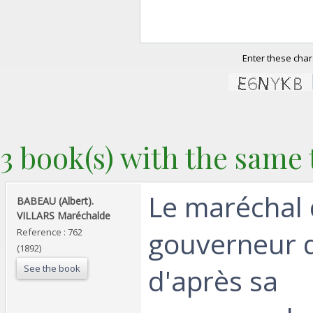
Enter these char
3 book(s) with the same t
‎Le maréchal 
‎BABEAU (Albert).
VILLARS Maréchalde‎
gouverneur 
Reference : 762
(1892)
See the book
d'après sa