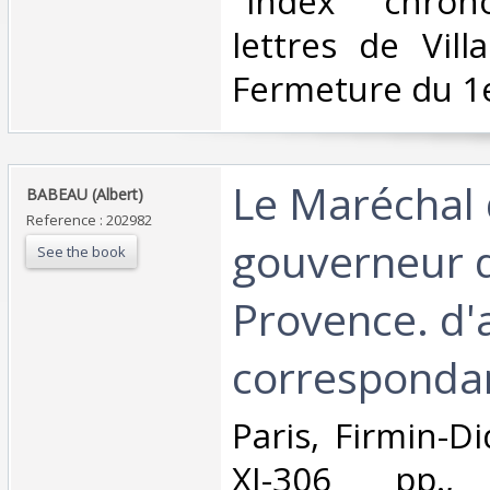
"index chron
lettres de Vill
Fermeture du 1e
‎Le Maréchal 
‎BABEAU (Albert)‎
Reference : 202982
gouverneur 
See the book
Provence. d'
correspondan
‎Paris, Firmin-D
XI-306 pp., 