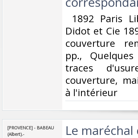
correspondan
‎ 1892 Paris Li
Didot et Cie 18
couverture rem
pp., Quelques
traces d'usu
couverture, mai
à l'intérieur‎
‎Le maréchal 
‎[PROVENCE] - BABEAU
(Albert).-‎