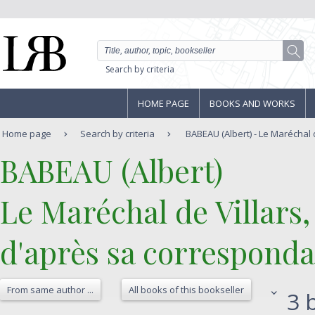
Search by criteria
HOME PAGE
BOOKS AND WORKS
Home page
Search by criteria
BABEAU (Albert) - Le Maréchal d
‎BABEAU (Albert)‎
‎Le Maréchal de Villar
d'après sa correspondan
From same author ...
All books of this bookseller
3 b