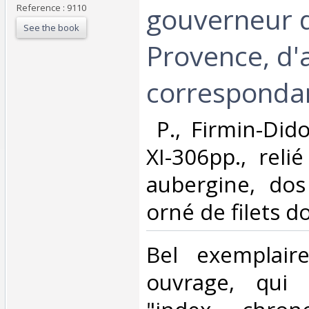
gouverneur 
Reference : 9110
See the book
Provence, d'
correspondan
‎ P., Firmin-Did
XI-306pp., reli
aubergine, dos
orné de filets do
‎Bel exemplai
ouvrage, qui