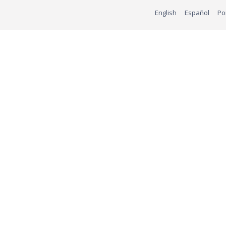
English
Español
Po