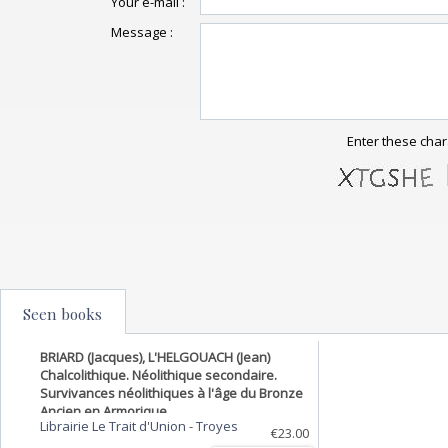
Your e-mail :
Message :
Enter these char
Seen books
BRIARD (Jacques), L'HELGOUACH (Jean)
Chalcolithique. Néolithique secondaire.
Survivances néolithiques à l'âge du Bronze
Ancien en Armorique.
Librairie Le Trait d'Union
-
Troyes
€23.00