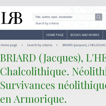
Search by criteria
HOME PAGE
BOOKS AND WORKS
Home page
Search by criteria
BRIARD (Jacques), L'HELGOUACH (
‎BRIARD (Jacques), L'
‎Chalcolithique. Néolit
Survivances néolithiqu
en Armorique.‎