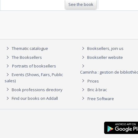
See the book
Thematic catalogue
Booksellers, join us
The Booksellers
Bookseller website
Portraits of booksellers
Caminha : gestion de biblioth
Events (Shows, Fairs, Public
sales)
Prices
Book professions directory
Bric à brac
Find our books on Addall
Free Software