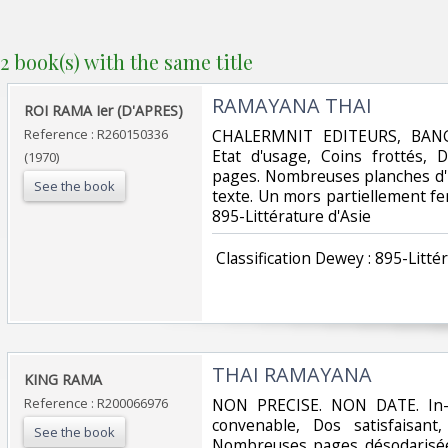
2 book(s) with the same title
‎RAMAYANA THAI‎
‎ROI RAMA Ier (D'APRES)‎
Reference : R260150336
‎CHALERMNIT EDITEURS, BANGK
Etat d'usage, Coins frottés, D
(1970)
pages. Nombreuses planches d'i
See the book
texte. Un mors partiellement fendu
895-Littérature d'Asie‎
‎ Classification Dewey : 895-Littér
‎THAI RAMAYANA‎
‎KING RAMA‎
Reference : R200066976
‎NON PRECISE. NON DATE. In-1
convenable, Dos satisfaisant,
See the book
Nombreuses pages désodarisées..