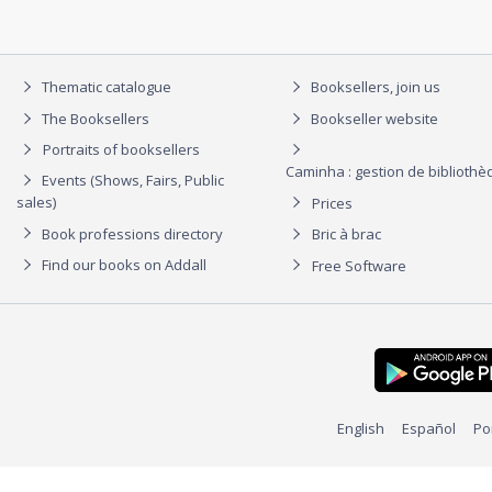
Thematic catalogue
Booksellers, join us
The Booksellers
Bookseller website
Portraits of booksellers
Caminha : gestion de biblioth
Events (Shows, Fairs, Public
sales)
Prices
Book professions directory
Bric à brac
Find our books on Addall
Free Software
English
Español
Po