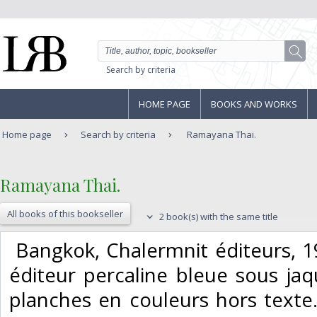
Search by criteria
HOME PAGE
BOOKS AND WORKS
Home page
Search by criteria
Ramayana Thai.
‎Ramayana Thai.‎
All books of this bookseller
2 book(s) with the same title
‎ Bangkok, Chalermnit éditeurs, 1
éditeur percaline bleue sous jaque
planches en couleurs hors texte