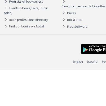
Portraits of booksellers
Caminha : gestion de biblioth
Events (Shows, Fairs, Public
sales)
Prices
Book professions directory
Bric à brac
Find our books on Addall
Free Software
English
Español
Po