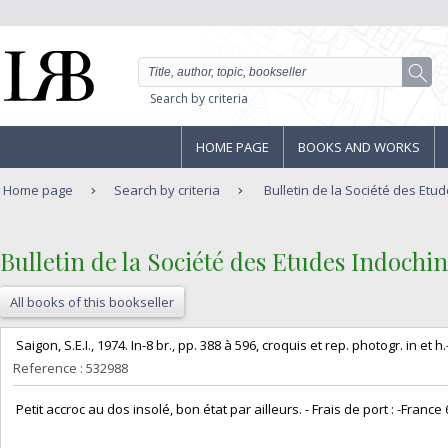
Search by criteria
HOME PAGE
BOOKS AND WORKS
Home page
Search by criteria
Bulletin de la Société des Etud
‎Bulletin de la Société des Etudes Indochin
All books of this bookseller
‎ Saigon, S.E.I., 1974. In-8 br., pp. 388 à 596, croquis et rep. photogr. in et h.-t
Reference : 532988
‎ Petit accroc au dos insolé, bon état par ailleurs. - Frais de port : -France 6,8