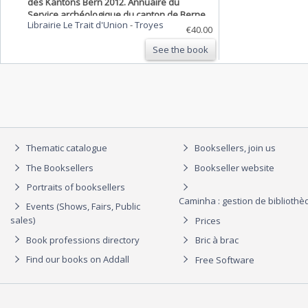
des Kantons Bern 2012. Annuaire du
Service archéologique du canton de Berne
Librairie Le Trait d'Union
-
Troyes
2012.
€40.00
See the book
Thematic catalogue
Booksellers, join us
The Booksellers
Bookseller website
Portraits of booksellers
Caminha : gestion de biblioth
Events (Shows, Fairs, Public
sales)
Prices
Book professions directory
Bric à brac
Find our books on Addall
Free Software