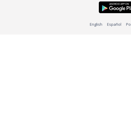
English
Español
Po