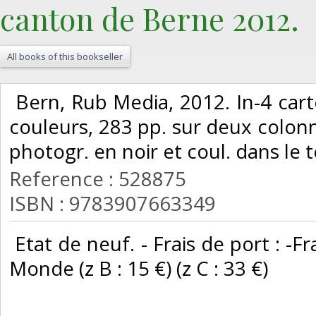
canton de Berne 2012.‎
All books of this bookseller
‎ Bern, Rub Media, 2012. In-4 cart
couleurs, 283 pp. sur deux colonnes,
photogr. en noir et coul. dans le te
Reference : 528875
ISBN : 9783907663349
‎ Etat de neuf. - Frais de port : -F
Monde (z B : 15 €) (z C : 33 €) ‎