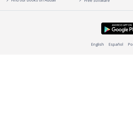
Find our books on Addall
Free Software
English
Español
Po