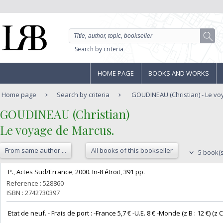
Search by criteria
HOME PAGE
BOOKS AND WORKS
Home page
Search by criteria
GOUDINEAU (Christian) - Le v
‎GOUDINEAU (Christian)‎
‎Le voyage de Marcus.‎
From same author ...
All books of this bookseller
5 book(s
‎ P., Actes Sud/Errance, 2000. In-8 étroit, 391 pp. ‎
Reference : 528860
ISBN : 2742730397
‎ Etat de neuf. - Frais de port : -France 5,7 € -U.E. 8 € -Monde (z B : 12 €) (z C :