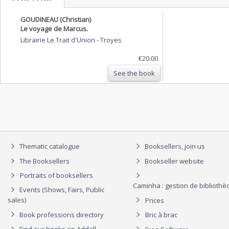
GOUDINEAU (Christian)
Le voyage de Marcus.
Librairie Le Trait d'Union
-
Troyes
€20.00
See the book
Thematic catalogue
Booksellers, join us
The Booksellers
Bookseller website
Portraits of booksellers
Caminha : gestion de biblioth
Events (Shows, Fairs, Public
sales)
Prices
Book professions directory
Bric à brac