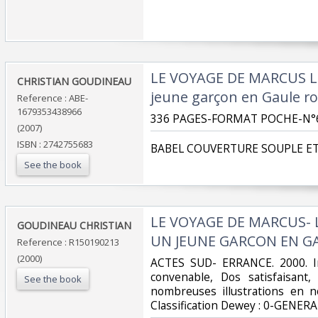
‎LE VOYAGE DE MARCUS Le
‎CHRISTIAN GOUDINEAU‎
jeune garçon en Gaule ro
Reference : ABE-
1679353438966
‎336 PAGES-FORMAT POCHE-N°6
(2007)
ISBN : 2742755683
‎BABEL COUVERTURE SOUPLE ET
See the book
‎LE VOYAGE DE MARCUS-
‎GOUDINEAU CHRISTIAN‎
UN JEUNE GARCON EN G
Reference : R150190213
(2000)
‎ACTES SUD- ERRANCE. 2000. In
convenable, Dos satisfaisant,
See the book
nombreuses illustrations en no
Classification Dewey : 0-GENERA