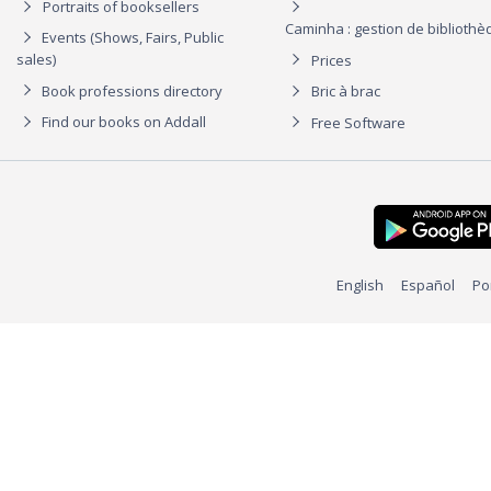
Portraits of booksellers
Caminha : gestion de biblioth
Events (Shows, Fairs, Public
sales)
Prices
Book professions directory
Bric à brac
Find our books on Addall
Free Software
English
Español
Po