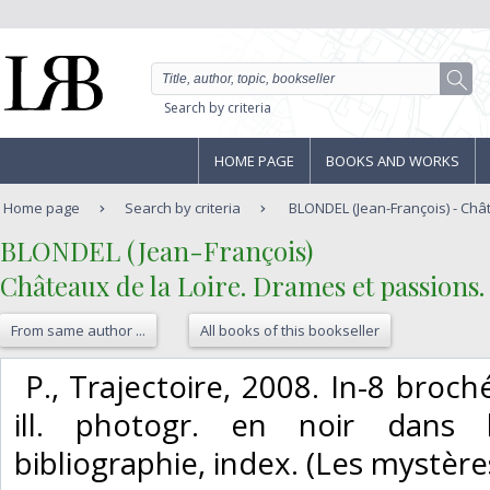
Search by criteria
HOME PAGE
BOOKS AND WORKS
Home page
Search by criteria
BLONDEL (Jean-François) - Châte
‎BLONDEL (Jean-François)‎
‎Châteaux de la Loire. Drames et passions.‎
From same author ...
All books of this bookseller
‎ P., Trajectoire, 2008. In-8 broché
ill. photogr. en noir dans l
bibliographie, index. (Les mystères 