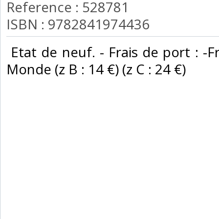
Reference : 528781
ISBN : 9782841974436
‎ Etat de neuf. - Frais de port : -F
Monde (z B : 14 €) (z C : 24 €) ‎