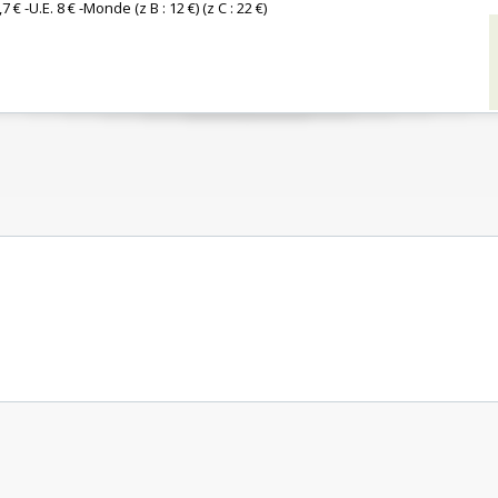
7 € -U.E. 8 € -Monde (z B : 12 €) (z C : 22 €) ‎