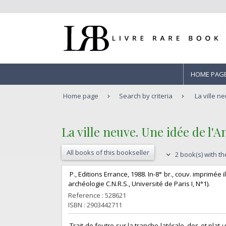
HOME PAG
Home page
Search by criteria
La ville n
‎La ville neuve. Une idée de l'An
All books of this bookseller
2 book(s) with th
‎ P., Editions Errance, 1988. In-8° br., couv. imprimé
archéologie C.N.R.S., Université de Paris I, N°1). ‎
Reference : 528621
ISBN : 2903442711
‎ Trait de feutre sur la tranche latérale, dos et plat 