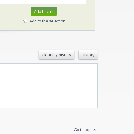
Add to cart
Add to the selection
Clear my history
History
Go to top