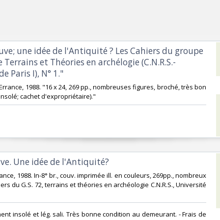
neuve; une idée de l'Antiquité ? Les Cahiers du groupe
e Terrains et Théories en archélogie (C.N.R.S.-
e Paris I), N° 1."‎
s Errance, 1988. "16 x 24, 269 pp., nombreuses figures, broché, très bon
insolé; cachet d'expropriétaire)."‎
uve. Une idée de l'Antiquité?‎
Errance, 1988. In-8° br., couv. imprimée ill. en couleurs, 269pp., nombreux
ers du G.S. 72, terrains et théories en archéologie C.N.R.S., Université
‎
ment insolé et lég. sali. Très bonne condition au demeurant. - Frais de