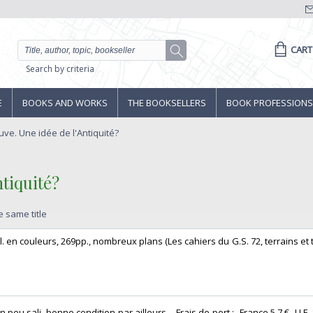
CART
Search by criteria
E
BOOKS AND WORKS
THE BOOKSELLERS
BOOK PROFESSIONS
euve. Une idée de l'Antiquité?
tiquité?‎
e same title
e ill. en couleurs, 269pp., nombreux plans (Les cahiers du G.S. 72, terrains et
un peu sali, bonne condition par ailleurs. - Frais de port : -France 5,7 € -U.E