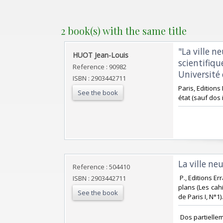
2 book(s) with the same title
‎"La ville 
‎HUOT Jean-Louis‎
scientifiqu
Reference : 90982
Université d
ISBN : 2903442711
‎Paris, Edition
See the book
état (sauf dos 
‎La ville ne
Reference : 504410
‎ P., Editions 
ISBN : 2903442711
plans (Les cahi
See the book
de Paris I, N°1). 
‎ Dos partielle