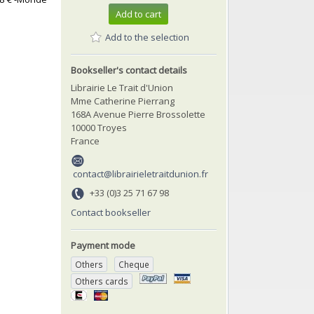
Add to cart
Add to the selection
Bookseller's contact details
Librairie Le Trait d'Union
Mme Catherine Pierrang
168A Avenue Pierre Brossolette
10000 Troyes
France
contact@librairieletraitdunion.fr
+33 (0)3 25 71 67 98
Contact bookseller
Payment mode
Others
Cheque
Others cards