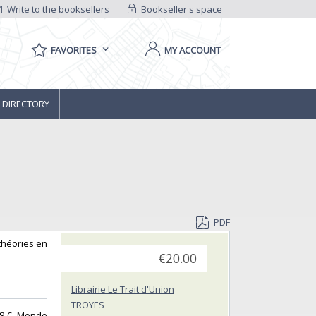
Write to the booksellers
Bookseller's space
FAVORITES
MY ACCOUNT
 DIRECTORY
PDF
 théories en
€20.00
Librairie Le Trait d'Union
TROYES
. 8 € -Monde