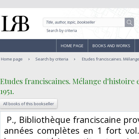
Search by criteria
HOME PAGE
BOOKS AND WORKS
Home page
Search by criteria
Etudes franciscaines. Mélange d
‎Etudes franciscaines. Mélange d'histoire e
1951.‎
All books of this bookseller
‎ P., Bibliothèque franciscaine pr
années complètes en 1 fort vol. i