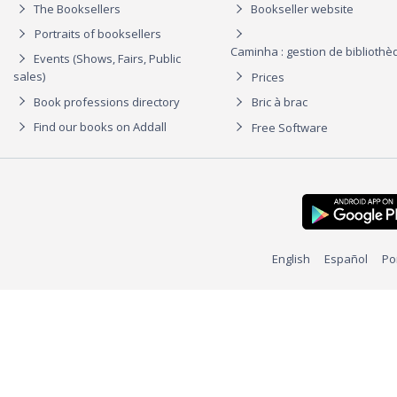
The Booksellers
Bookseller website
Portraits of booksellers
Caminha : gestion de biblioth
Events (Shows, Fairs, Public
sales)
Prices
Book professions directory
Bric à brac
Find our books on Addall
Free Software
English
Español
Po