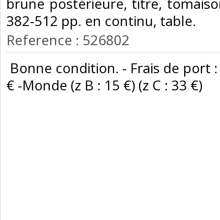
brune postérieure, titre, tomaiso
382-512 pp. en continu, table. ‎
Reference : 526802
‎ Bonne condition. - Frais de port :
€ -Monde (z B : 15 €) (z C : 33 €) ‎