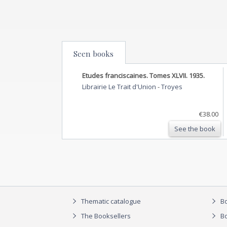
Seen books
Etudes franciscaines. Tomes XLVII. 1935.
Librairie Le Trait d'Union
-
Troyes
€38.00
See the book
Thematic catalogue
Bo
The Booksellers
Bo