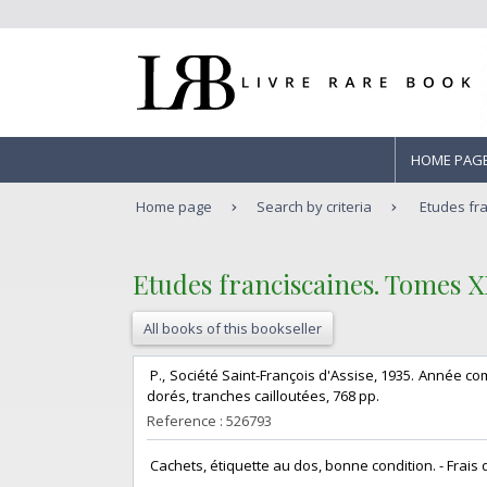
HOME PAG
Home page
Search by criteria
Etudes fra
‎Etudes franciscaines. Tomes XLV
All books of this bookseller
‎ P., Société Saint-François d'Assise, 1935. Année co
dorés, tranches cailloutées, 768 pp. ‎
Reference : 526793
‎ Cachets, étiquette au dos, bonne condition. - Frais de 