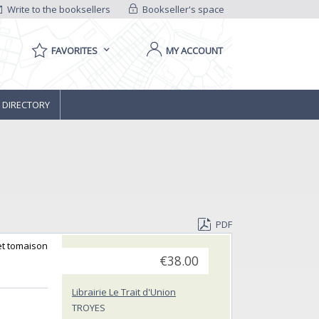
Write to the booksellers
Bookseller's space
FAVORITES
MY ACCOUNT
 DIRECTORY
PDF
 et tomaison
€38.00
Librairie Le Trait d'Union
TROYES