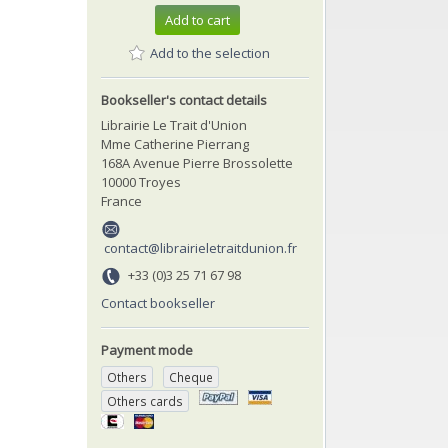
Add to cart
Add to the selection
Bookseller's contact details
Librairie Le Trait d'Union
Mme Catherine Pierrang
168A Avenue Pierre Brossolette
10000 Troyes
France
contact@librairieletraitdunion.fr
+33 (0)3 25 71 67 98
Contact bookseller
Payment mode
Others
Cheque
Others cards