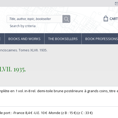
CART
Search by criteria
E
BOOKS AND WORKS
THE BOOKSELLERS
BOOK PROFESSIONS
nciscaines. Tomes XLVII. 1935.
II. 1935.‎
mplète en 1 vol. in-8 rel. demi-toile brune postérieure à grands coins, titre
port : -France 8,4 € -U.E. 10 € -Monde (z B : 15 €) (z C : 33 €) ‎