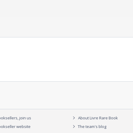
oksellers, join us
About Livre Rare Book
okseller website
The team's blog