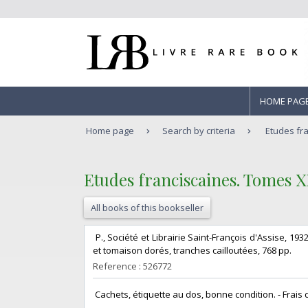
HOME PAG
Home page
Search by criteria
Etudes fra
‎Etudes franciscaines. Tomes XLI
All books of this bookseller
‎ P., Société et Librairie Saint-François d'Assise, 19
et tomaison dorés, tranches cailloutées, 768 pp. ‎
Reference : 526772
‎ Cachets, étiquette au dos, bonne condition. - Frais de 