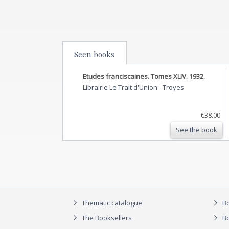
Seen books
Etudes franciscaines. Tomes XLIV. 1932.
Librairie Le Trait d'Union
-
Troyes
€38.00
See the book
Thematic catalogue
Bo
The Booksellers
Bo