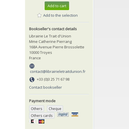
Add to cart
Add to the selection
Bookseller's contact details
Librairie Le Trait d'Union
Mme Catherine Pierrang
168A Avenue Pierre Brossolette
10000 Troyes
France
contact@librairieletraitdunion.fr
+33 (0)3 25 71 67 98
Contact bookseller
Payment mode
Others
Cheque
Others cards