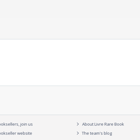
oksellers, join us
About Livre Rare Book
okseller website
The team's blog