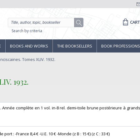
CART
Search by criteria
E
BOOKS AND WORKS
THE BOOKSELLERS
BOOK PROFESSIONS
nciscaines. Tomes XLIV. 1932.
V. 1932.‎
32. Année complète en 1 vol. in-8 rel. demi-toile brune postérieure à grands 
port : -France 8,4 € -U.E. 10 € -Monde (z B : 15 €) (z C : 33 €) ‎