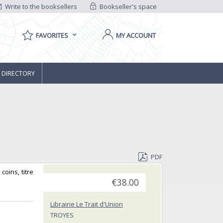
Write to the booksellers
Bookseller's space
FAVORITES
MY ACCOUNT
 DIRECTORY
PDF
coins, titre
€38.00
Librairie Le Trait d'Union
TROYES