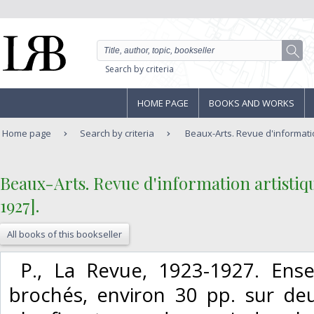
Search by criteria
HOME PAGE
BOOKS AND WORKS
Home page
Search by criteria
Beaux-Arts. Revue d'information
‎Beaux-Arts. Revue d'information artistiqu
1927].‎
All books of this bookseller
‎ P., La Revue, 1923-1927. Ens
brochés, environ 30 pp. sur deu