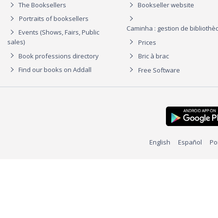
The Booksellers
Bookseller website
Portraits of booksellers
Caminha : gestion de biblioth
Events (Shows, Fairs, Public
sales)
Prices
Book professions directory
Bric à brac
Find our books on Addall
Free Software
English
Español
Po