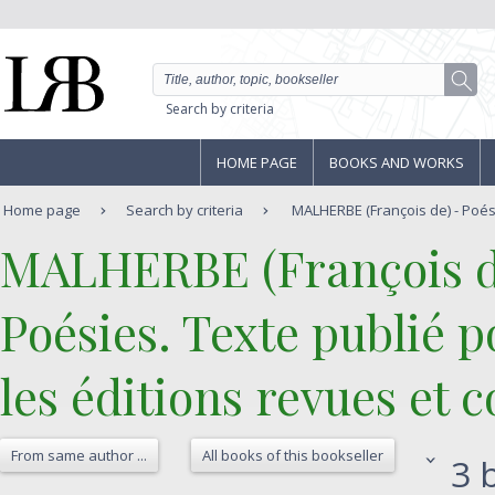
Search by criteria
HOME PAGE
BOOKS AND WORKS
Home page
Search by criteria
MALHERBE (François de) - Poésie
‎MALHERBE (François d
‎Poésies. Texte publié 
les éditions revues et 
From same author ...
All books of this bookseller
3 b