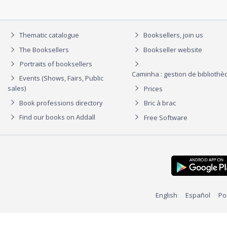
Thematic catalogue
Booksellers, join us
The Booksellers
Bookseller website
Portraits of booksellers
Caminha : gestion de biblioth
Events (Shows, Fairs, Public
sales)
Prices
Book professions directory
Bric à brac
Find our books on Addall
Free Software
English
Español
Po