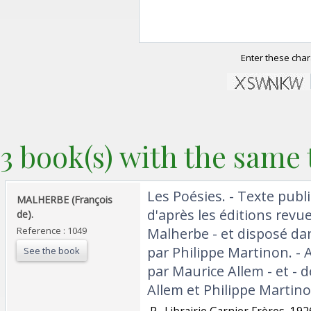
Enter these char
3 book(s) with the same t
‎Les Poésies. - Texte publ
‎MALHERBE (François
d'après les éditions revue
de). ‎
Reference : 1049
Malherbe - et disposé d
par Philippe Martinon. - 
See the book
par Maurice Allem - et - 
Allem et Philippe Martinon
‎ P., Librairie Garnier Frères, 1926