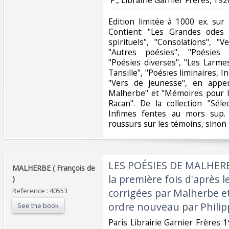
‎Edition limitée à 1000 ex. sur 
Contient: "Les Grandes odes e
spirituels", "Consolations", 
"Autres poésies", "Poésies h
"Poésies diverses", "Les Larme
Tansille", "Poésies liminaires, I
"Vers de jeunesse", en appen
Malherbe" et "Mémoires pour l
Racan". De la collection "Séle
Infimes fentes au mors sup. 
roussurs sur les témoins, sinon 
‎LES POÉSIES DE MALHERB
‎MALHERBE ( François de
la première fois d'après l
) ‎
Reference : 40553
corrigées par Malherbe e
ordre nouveau par Philip
See the book
‎Paris Librairie Garnier Frères