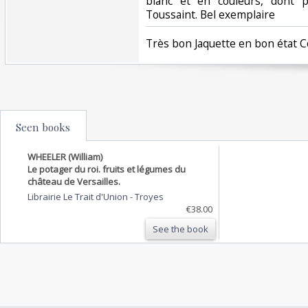
blanc et en couleurs, dont 
Toussaint. Bel exemplaire ‎
‎Très bon Jaquette en bon état C
Seen books
WHEELER (William)
Le potager du roi. fruits et légumes du
château de Versailles.
Librairie Le Trait d'Union
-
Troyes
€38.00
See the book