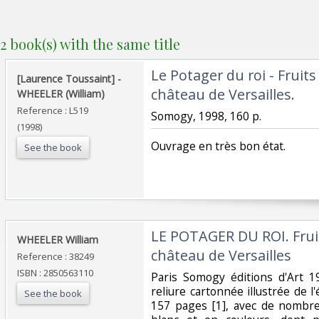
2 book(s) with the same title
‎Le Potager du roi - Fruit
‎[Laurence Toussaint] - ‎
château de Versailles.‎
‎WHEELER (William)‎
Reference : L519
‎Somogy, 1998, 160 p.‎
(1998)
‎Ouvrage en très bon état.‎
See the book
‎LE POTAGER DU ROI. Frui
‎WHEELER William ‎
château de Versailles ‎
Reference : 38249
ISBN : 2850563110
‎Paris Somogy éditions d'Art 
reliure cartonnée illustrée de l'
See the book
157 pages [1], avec de nombreu