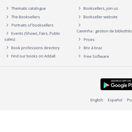
Thematic catalogue
Booksellers, join us
The Booksellers
Bookseller website
Portraits of booksellers
Caminha : gestion de biblioth
Events (Shows, Fairs, Public
sales)
Prices
Book professions directory
Bric à brac
Find our books on Addall
Free Software
English
Español
Po