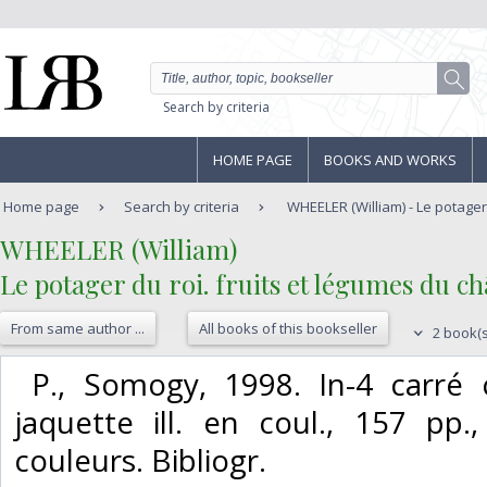
Search by criteria
HOME PAGE
BOOKS AND WORKS
Home page
Search by criteria
WHEELER (William) - Le potager d
‎WHEELER (William)‎
‎Le potager du roi. fruits et légumes du châ
From same author ...
All books of this bookseller
2 book(s
‎ P., Somogy, 1998. In-4 carré ca
jaquette ill. en coul., 157 pp.,
couleurs. Bibliogr. ‎