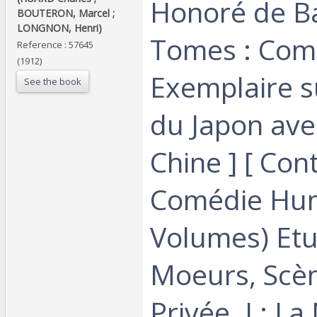
Honoré de Ba
BOUTERON, Marcel ;
LONGNON, Henri)‎
Tomes : Comp
Reference : 57645
(1912)
Exemplaire s
See the book
du Japon ave
Chine ] [ Cont
Comédie Hum
Volumes) Et
Moeurs, Scèn
Privée. I : L