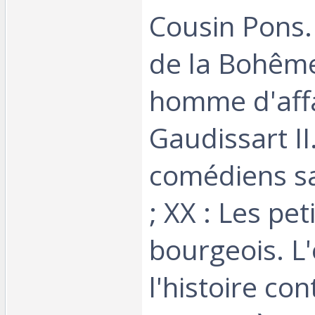
Cousin Pons.
de la Bohêm
homme d'affai
Gaudissart II
comédiens sa
; XX : Les pet
bourgeois. L
l'histoire c