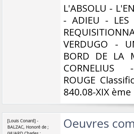
L'ABSOLU - L'
- ADIEU - LES
REQUISITION
VERDUGO - U
BORD DE LA M
CORNELIUS -
ROUGE Classifi
840.08-XIX ème s
‎Oeuvres com
‎[Louis Conard] - ‎
‎BALZAC, Honoré de ;
(HUARD Charles ;