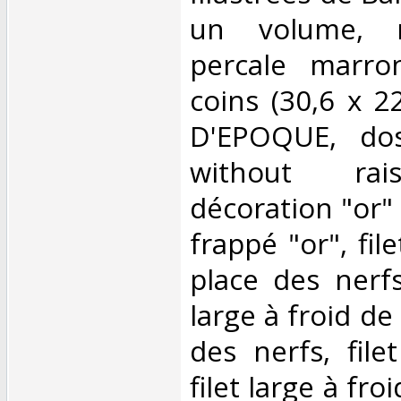
un volume, r
percale marro
coins (30,6 x 2
D'EPOQUE, dos
without rai
décoration "or" e
frappé "or", fil
place des nerfs
large à froid de
des nerfs, file
filet large à fro