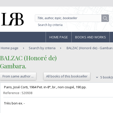
Search by criteria
HOME PAGE
BOOKS AND WORKS
Home page
Search by criteria
BALZAC (Honoré de) - Gambar
‎BALZAC (Honoré de)‎
‎Gambara.‎
From same author ...
All books of this bookseller
5 book(s
‎ Paris, José Corti, 1964 Pet. in-8°, br., non coupé, 190 pp. ‎
Reference : 520938
‎ Très bon ex. - ‎