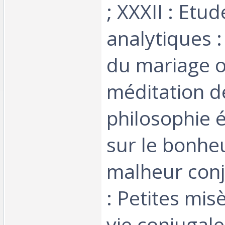
; XXXII : Etud
analytiques :
du mariage 
méditation d
philosophie 
sur le bonheu
malheur conju
: Petites mis
vie conjugale