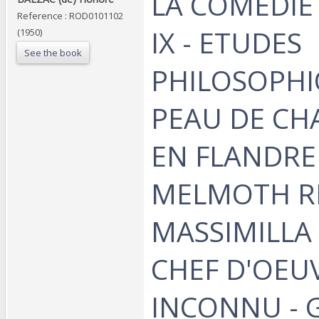
‎LA COMEDI
Reference : ROD0101102
IX - ETUDES
(1950)
See the book
PHILOSOPHIQ
PEAU DE CHA
EN FLANDRE 
MELMOTH RE
MASSIMILLA 
CHEF D'OEU
INCONNU - 