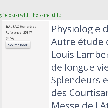
5 book(s) with the same title
‎Physiologie 
‎BALZAC Honoré de‎
Reference : 25347
Autre étude
(1854)
See the book
Louis Lambert
de longue vi
Splendeurs e
des Courtisan
Messe de l'At