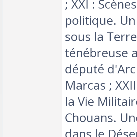
; XXI : Scènes
politique. U
sous la Terr
ténébreuse af
député d'Arci
Marcas ; XXII
la Vie Militair
Chouans. Un
dans le Désert