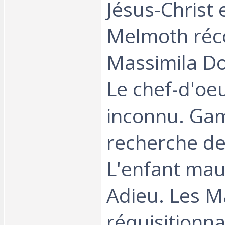
Jésus-Christ 
Melmoth réco
Massimila Don
Le chef-d'oe
inconnu. Ga
recherche de 
L'enfant maud
Adieu. Les M
réquisitionnai