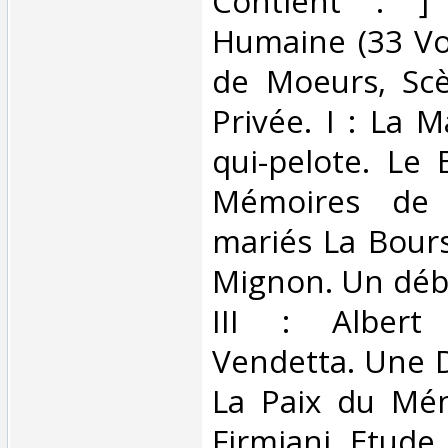
Contient : ]
Humaine (33 Vo
de Moeurs, Scè
Privée. I : La 
qui-pelote. Le 
Mémoires de 
mariés La Bours
Mignon. Un débu
III : Albert
Vendetta. Une D
La Paix du Mé
Firmiani. Etude