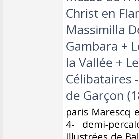
Christ en Fla
Massimilla Do
Gambara + L
la Vallée + L
Célibataires
de Garçon (1
‎paris Marescq e
4- demi-perca
Illustrées de Ba