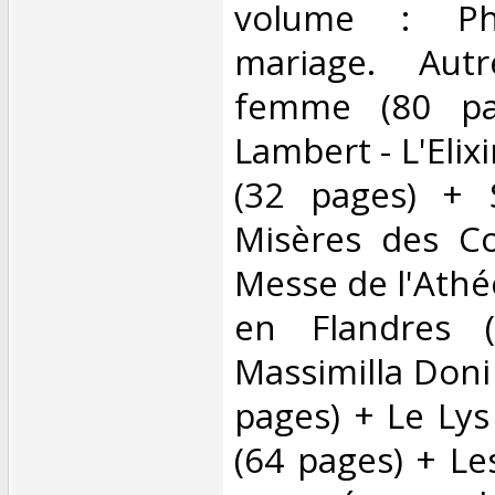
volume : Phy
mariage. Aut
femme (80 pa
Lambert - L'Elix
(32 pages) + 
Misères des Co
Messe de l'Athée
en Flandres 
Massimilla Doni
pages) + Le Lys
(64 pages) + Les