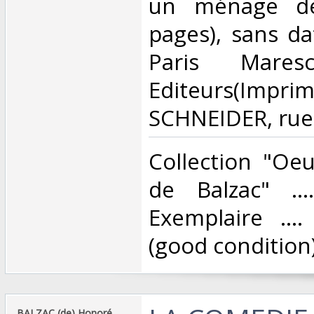
un ménage de
pages), sans da
Paris Mare
Editeurs(Imprim
SCHNEIDER, rue d
‎Collection "Oeu
de Balzac" .......
Exemplaire ...
(good condition)
‎BALZAC (de) Honoré‎