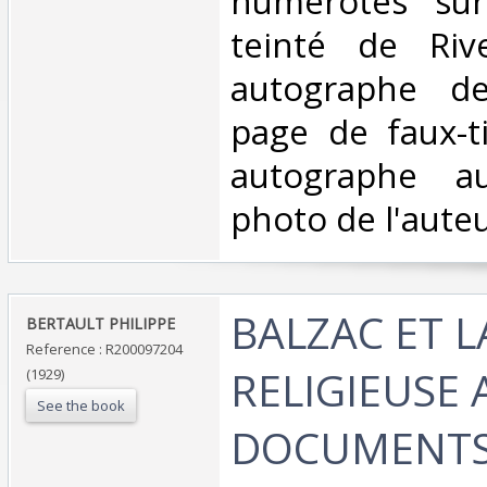
numérotés sur
teinté de Riv
autographe de
page de faux-ti
autographe a
photo de l'auteur
‎BALZAC ET 
‎BERTAULT PHILIPPE‎
Reference : R200097204
RELIGIEUSE 
(1929)
See the book
DOCUMENTS 