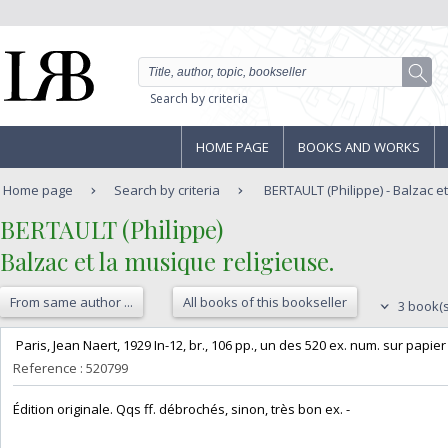
Search by criteria
HOME PAGE
BOOKS AND WORKS
Home page
Search by criteria
BERTAULT (Philippe) - Balzac et 
‎BERTAULT (Philippe)‎
‎Balzac et la musique religieuse.‎
From same author ...
All books of this bookseller
3 book(s
‎ Paris, Jean Naert, 1929 In-12, br., 106 pp., un des 520 ex. num. sur papier 
Reference : 520799
‎Édition originale. Qqs ff. débrochés, sinon, très bon ex. - ‎