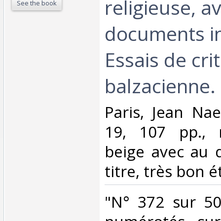
religieuse, a
See the book
documents in
Essais de cri
balzacienne.‎
‎Paris, Jean Na
19, 107 pp., r
beige avec au 
titre, très bon ét
‎"N° 372 sur 5