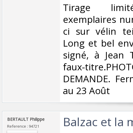
‎Tirage li
exemplaires num
ci sur vélin te
Long et bel en
signé, à Jean 
faux-titre.
DEMANDE. Ferm
au 23 Août‎
‎Balzac et la
‎BERTAULT Philippe‎
Reference : 94721