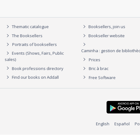
Thematic catalogue
Booksellers, join us
The Booksellers
Bookseller website
Portraits of booksellers
Caminha : gestion de biblioth
Events (Shows, Fairs, Public
sales)
Prices
Book professions directory
Bric à brac
Find our books on Addall
Free Software
English
Español
Po