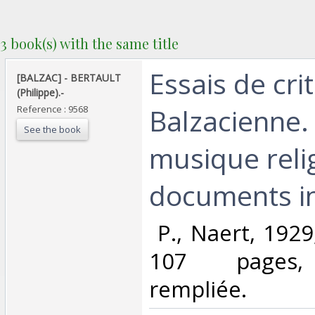
3 book(s) with the same title
‎Essais de cri
‎[BALZAC] - BERTAULT
(Philippe).-‎
Balzacienne. 
Reference : 9568
See the book
musique reli
documents iné
‎ P., Naert, 192
107 pages, 
rempliée. ‎