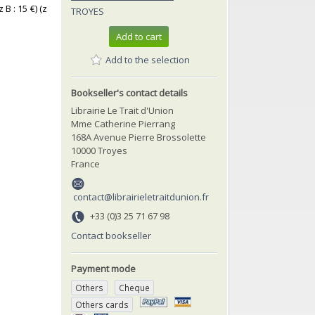
B : 15 €) (z
TROYES
Add to cart
Add to the selection
Bookseller's contact details
Librairie Le Trait d'Union
Mme Catherine Pierrang
168A Avenue Pierre Brossolette
10000 Troyes
France
contact@librairieletraitdunion.fr
+33 (0)3 25 71 67 98
Contact bookseller
Payment mode
Others
Cheque
Others cards