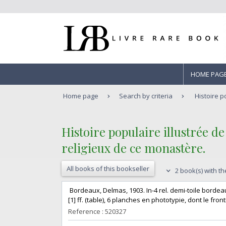
HOME PAG
Home page
Search by criteria
Histoire p
‎Histoire populaire illustrée
religieux de ce monastère.‎
All books of this bookseller
2 book(s) with th
‎ Bordeaux, Delmas, 1903. In-4 rel. demi-toile bordeaux
[1] ff. (table), 6 planches en phototypie, dont le fr
Reference : 520327