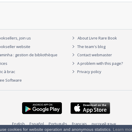
oksellers, join us
About Livre Rare Book
okseller website
The team's blog
aminha : gestion de bibliothèque
Contact webmaster
rices
A problem with this page?
ic à brac
Privacy policy
ree Software
English
Español
Português
Français
русский язык
use cookies for website operation and anonymous statistics.
Learn mo