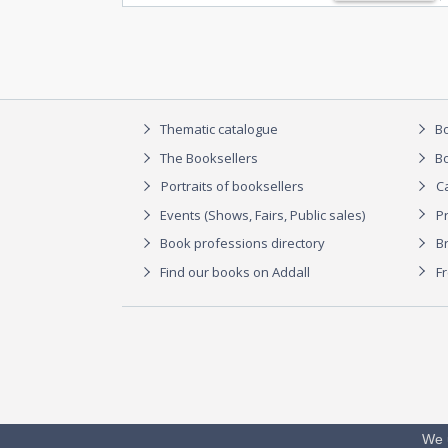
Thematic catalogue
Bo
The Booksellers
Bo
Portraits of booksellers
C
Events (Shows, Fairs, Public sales)
P
Book professions directory
Br
Find our books on Addall
F
We 