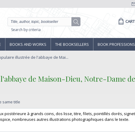
CART
Search by criteria
E
BOOKS AND WORKS
THE BOOKSELLERS
BOOK PROFESSIONS
opulaire illustrée de l'abbaye de Mai...
 de l'abbaye de Maison-Dieu, Notre-Dame d
e same title
 postérieure à grands coins, dos lisse, titre, filets, pointillés dorés, signet,
ontispice, nombreuses autres illustrations photographiques dans le texte. ‎