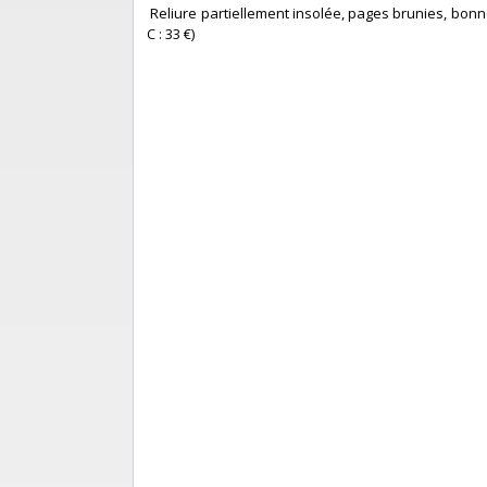
‎ Reliure partiellement insolée, pages brunies, bonne 
C : 33 €) ‎