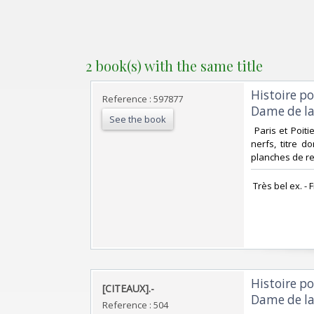
2 book(s) with the same title
‎Histoire p
Reference : 597877
Dame de la
See the book
‎ Paris et Poit
nerfs, titre d
planches de re
‎ Très bel ex. - 
‎Histoire p
‎[CITEAUX].-‎
Dame de la
Reference : 504