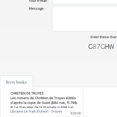
Your e-mail :
Message :
Enter these char
Seen books
CHRETIEN DE TROYES
Les romans de Chrétien de Troyes édités
d'après la copie de Guiot (Bibl. nat., fr.794).
III, Le chevalier de la charrete publié par
Librairie Le Trait d'Union
-
Troyes
Mario Roques.
€20.00