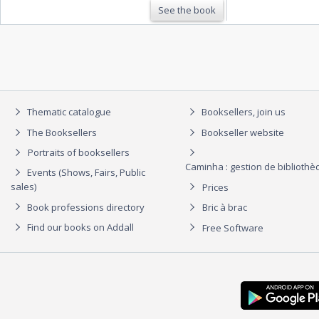
See the book
Thematic catalogue
Booksellers, join us
The Booksellers
Bookseller website
Portraits of booksellers
Caminha : gestion de biblioth
Events (Shows, Fairs, Public
sales)
Prices
Book professions directory
Bric à brac
Find our books on Addall
Free Software