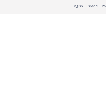
English
Español
Po