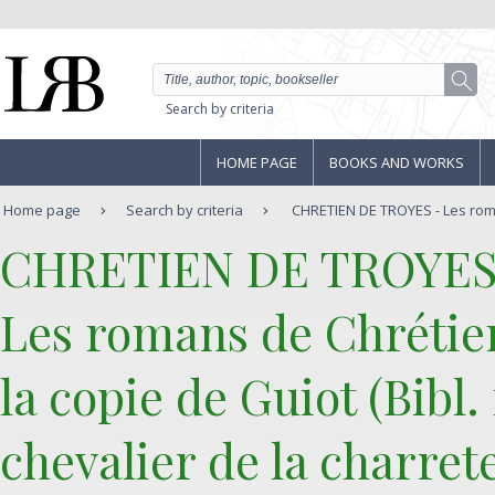
Search by criteria
HOME PAGE
BOOKS AND WORKS
Home page
Search by criteria
CHRETIEN DE TROYES - Les roma
‎CHRETIEN DE TROYES
‎Les romans de Chrétie
la copie de Guiot (Bibl. n
chevalier de la charret