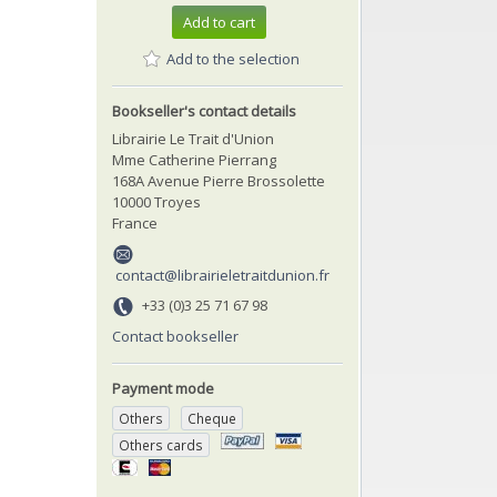
Add to cart
Add to the selection
Bookseller's contact details
Librairie Le Trait d'Union
Mme Catherine Pierrang
168A Avenue Pierre Brossolette
10000 Troyes
France
contact@librairieletraitdunion.fr
+33 (0)3 25 71 67 98
Contact bookseller
Payment mode
Others
Cheque
Others cards