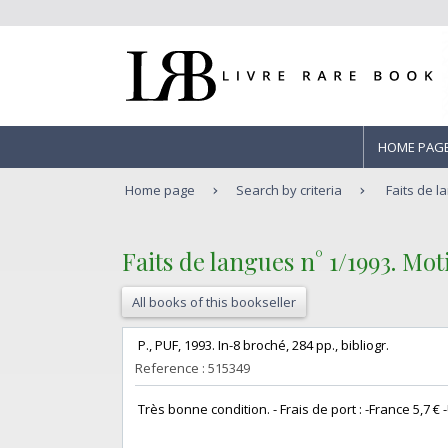
HOME PAG
Home page
Search by criteria
Faits de l
‎Faits de langues n° 1/1993. Moti
All books of this bookseller
‎ P., PUF, 1993. In-8 broché, 284 pp., bibliogr. ‎
Reference : 515349
‎ Très bonne condition. - Frais de port : -France 5,7 € -U.