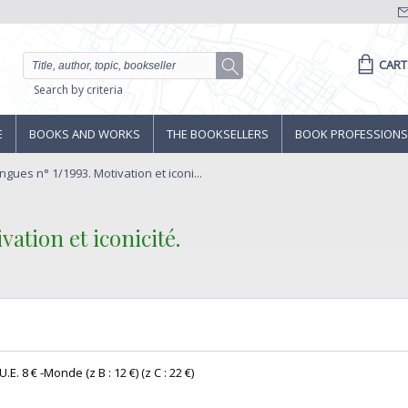
CART
Search by criteria
E
BOOKS AND WORKS
THE BOOKSELLERS
BOOK PROFESSIONS
angues n° 1/1993. Motivation et iconi...
vation et iconicité.‎
E. 8 € -Monde (z B : 12 €) (z C : 22 €) ‎