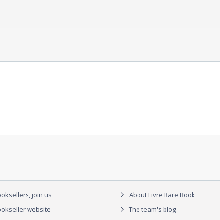
oksellers, join us
About Livre Rare Book
okseller website
The team's blog