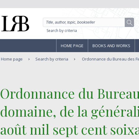
Search by criteria
HOME PAGE
BOOKS AND WORKS
Home page
Search by criteria
Ordonnance du Bureau des Fin
‎Ordonnance du Bureau
domaine, de la général
août mil sept cent soi