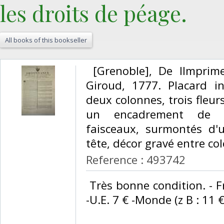
les droits de péage.‎
All books of this bookseller
‎ [Grenoble], De lImprim
Giroud, 1777. Placard i
deux colonnes, trois fleur
un encadrement de la
faisceaux, surmontés d'
tête, décor gravé entre colo
Reference : 493742
‎ Très bonne condition. - F
-U.E. 7 € -Monde (z B : 11 €) 