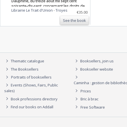
Dauphiné, du treize août mil sept cent
soixante-dix-sept, concernant les droits de
Librairie Le Trait d'Union
-
Troyes
péage.
€35.00
See the book
Thematic catalogue
Booksellers, join us
The Booksellers
Bookseller website
Portraits of booksellers
Caminha : gestion de biblioth
Events (Shows, Fairs, Public
sales)
Prices
Book professions directory
Bric à brac
Find our books on Addall
Free Software