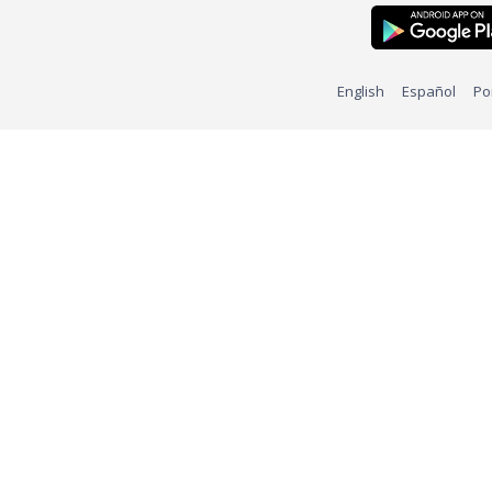
English
Español
Po