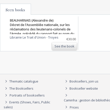
Seen books
BEAUHARNAIS (Alexandre de)
Décret de l'Assemblée nationale, sur les
réclamations des lieutenans-colonels de
l'Armée, précédé du rapport fait au nom du
Librairie Le Trait d'Union
-
Troyes
Comité militaire, le 15 février 1791, par
€30.00
Alexandre Beauharnois, député du
See the book
département du Loir …
Thematic catalogue
Booksellers, join us
The Booksellers
Bookseller website
Portraits of booksellers
Caminha : gestion de biblioth
Events (Shows, Fairs, Public
sales)
Prices