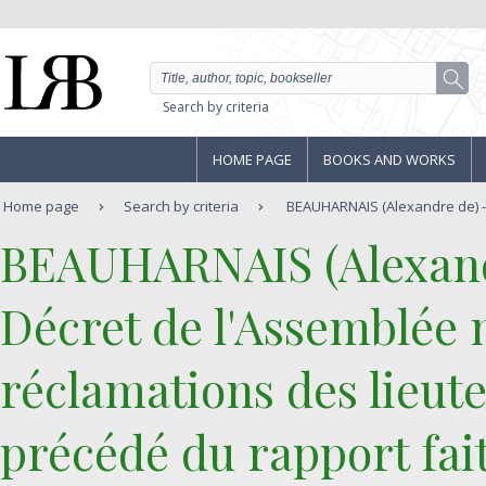
Search by criteria
HOME PAGE
BOOKS AND WORKS
Home page
Search by criteria
BEAUHARNAIS (Alexandre de) - 
‎BEAUHARNAIS (Alexand
‎Décret de l'Assemblée n
réclamations des lieut
précédé du rapport fa