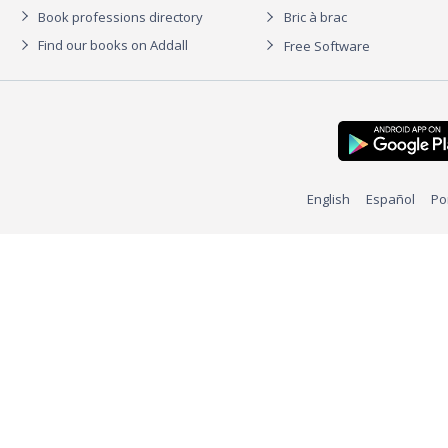
Book professions directory
Bric à brac
Find our books on Addall
Free Software
English
Español
Po