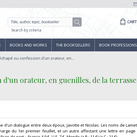
CART
Search by criteria
E
BOOKS AND WORKS
THE BOOKSELLERS
BOOK PROFESSIONS
échapé ou confession d'un orateur, en...
 d'un orateur, en guenilles, de la terrasse 
rme d'un dialogue entre deux époux, Javotte et Nicolas. Les noms de Lame
arge du 1er premier feuillet, et un autre affectant une lettre en page 
s de port : -France 4,9 € -U.E. 7 € -Monde (z B : 11 €) (z C : 21 €) ‎