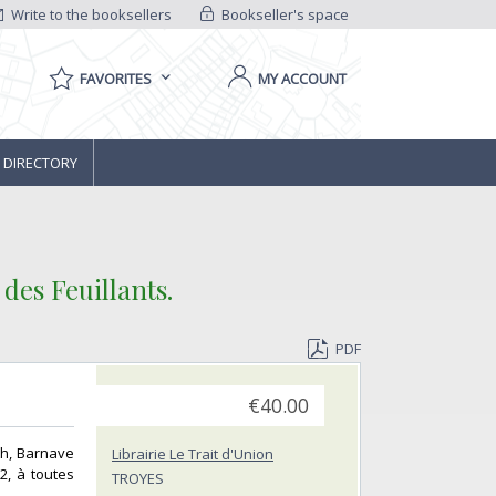
Write to the booksellers
Bookseller's space
FAVORITES
MY ACCOUNT
 DIRECTORY
des Feuillants.‎
PDF
€40.00
th, Barnave
Librairie Le Trait d'Union
2, à toutes
TROYES