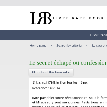
HOME PAG
Home page
Search by criteria
Le secret 
‎Le secret échapé ou confession
All books of this bookseller
‎ S. l., s. n., [1789]. In-8 en feuilles, 16 pp. ‎
Reference : 482514
‎Rare pamphlet contre-révolutionnaire, sous la fo
et Mirabeau y sont mentionnés. Petits trous en lm
marges, non coupé, tel que paru, bonne condition. - Frai