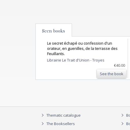
Seen books
Le secret échapé ou confession d'un
orateur, en guenilles, de la terrasse des
Feuillants.
Librairie Le Trait d'Union
-
Troyes
€40.00
See the book
Thematic catalogue
Bo
The Booksellers
Bo