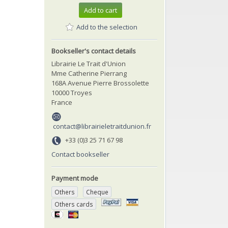
Add to cart
Add to the selection
Bookseller's contact details
Librairie Le Trait d'Union
Mme Catherine Pierrang
168A Avenue Pierre Brossolette
10000 Troyes
France
contact@librairieletraitdunion.fr
+33 (0)3 25 71 67 98
Contact bookseller
Payment mode
Others
Cheque
Others cards