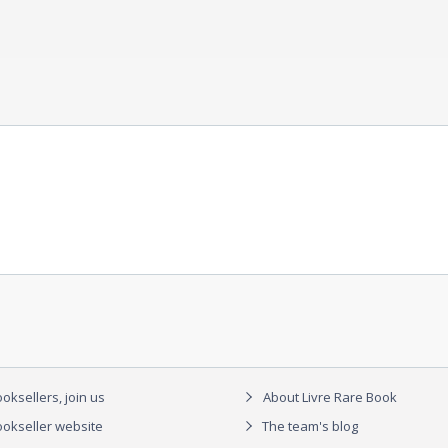
oksellers, join us
About Livre Rare Book
okseller website
The team's blog