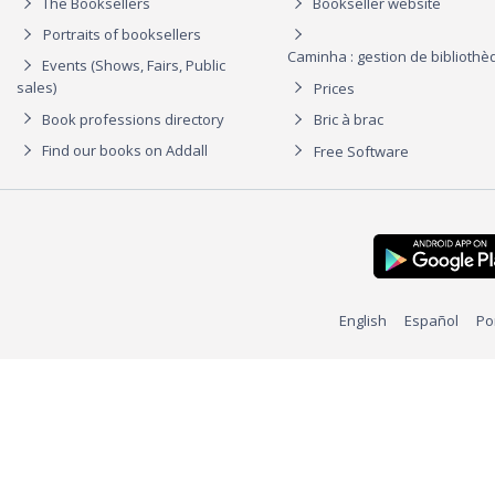
The Booksellers
Bookseller website
Portraits of booksellers
Caminha : gestion de biblioth
Events (Shows, Fairs, Public
sales)
Prices
Book professions directory
Bric à brac
Find our books on Addall
Free Software
English
Español
Po