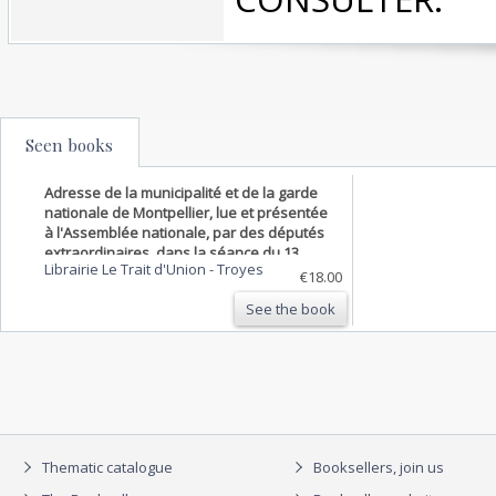
Seen books
Adresse de la municipalité et de la garde
nationale de Montpellier, lue et présentée
à l'Assemblée nationale, par des députés
extraordinaires, dans la séance du 13
Librairie Le Trait d'Union
-
Troyes
juillet soir 1790.
€18.00
See the book
Thematic catalogue
Booksellers, join us