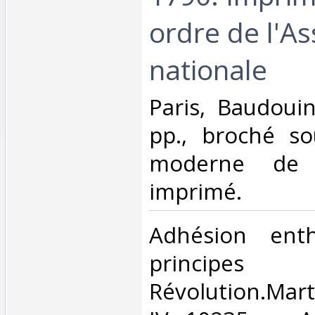
ordre de l'A
nationale‎
‎Paris, Baudoui
pp., broché so
moderne de 
imprimé. ‎
‎Adhésion ent
princip
Révolution.Mar