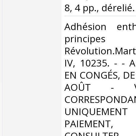
8, 4 pp., dérelié. 
‎Adhésion ent
princip
Révolution.Mar
IV, 10235. - -
EN CONGÉS, DE
AOÛT - V
CORRESPONDA
UNIQUEMENT
PAIEMEN
CONSULTER.‎