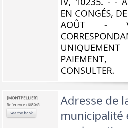
IV, 10235. - -
EN CONGÉS, DE
AOÛT - V
CORRESPONDA
UNIQUEMENT
PAIEMEN
CONSULTER.‎
‎Adresse de l
‎[MONTPELLIER] ‎
Reference : 665043
municipalité 
See the book