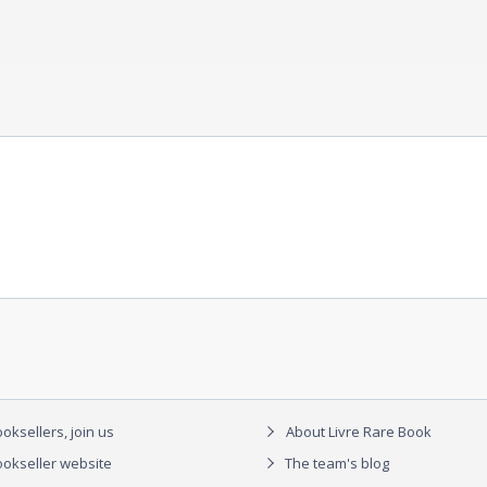
oksellers, join us
About Livre Rare Book
okseller website
The team's blog