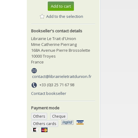
Add to cart
Add to the selection
Bookseller's contact details
Librairie Le Trait d'Union
Mme Catherine Pierrang
168A Avenue Pierre Brossolette
10000 Troyes
France
contact@librairieletraitdunion.fr
+33 (0)3 25 71 67 98
Contact bookseller
Payment mode
Others
Cheque
Others cards