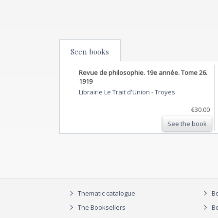
Seen books
Revue de philosophie. 19e année. Tome 26.
1919
Librairie Le Trait d'Union
-
Troyes
€30.00
See the book
Thematic catalogue
Bo
The Booksellers
Bo