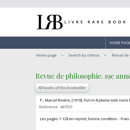
HOME PAG
Home page
Search by criteria
Revue de 
‎Revue de philosophie. 19e anné
All books of this bookseller
‎ P., Marcel Rivière, [1919]. Fort in-8 pleine toile noir
Reference : 467072
‎ Les pages 1-128 en reprint, bonne condition. - Frais de