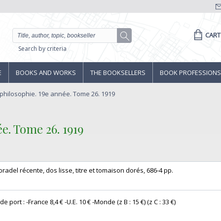
CART
Search by criteria
E
BOOKS AND WORKS
THE BOOKSELLERS
BOOK PROFESSIONS
philosophie. 19e année. Tome 26. 1919
e. Tome 26. 1919‎
e bradel récente, dos lisse, titre et tomaison dorés, 686-4 pp. ‎
 port : -France 8,4 € -U.E. 10 € -Monde (z B : 15 €) (z C : 33 €) ‎