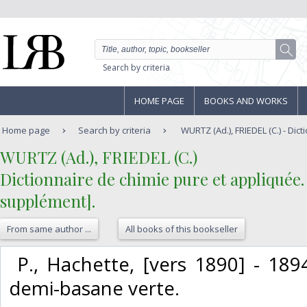
Search by criteria
HOME PAGE
BOOKS AND WORKS
Home page
Search by criteria
WURTZ (Ad.), FRIEDEL (C.) - Dicti
‎WURTZ (Ad.), FRIEDEL (C.)‎
‎Dictionnaire de chimie pure et appliquée.
supplément].‎
From same author ...
All books of this bookseller
‎ P., Hachette, [vers 1890] - 18
demi-basane verte. ‎