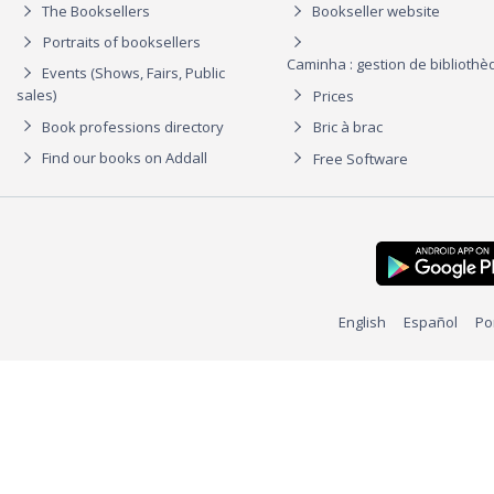
The Booksellers
Bookseller website
Portraits of booksellers
Caminha : gestion de biblioth
Events (Shows, Fairs, Public
sales)
Prices
Book professions directory
Bric à brac
Find our books on Addall
Free Software
English
Español
Po